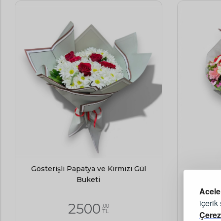
Gösterişli Papatya ve Kırmızı Gül
Zarif Lil
Buketi
Acele
içerik
2500
,00
TL
Çerez