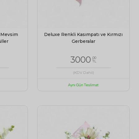
 Mevsim
Deluxe Renkli Kasımpatı ve Kırmızı
ller
Gerberalar
3000
,00
TL
(KDV Dahil)
Aynı Gün Teslimat