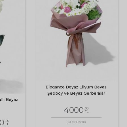
Elegance Beyaz Lilyum Beyaz
Şebboy ve Beyaz Gerberalar
allı Beyaz
4000
,00
TL
0
,00
(KDV Dahil)
TL