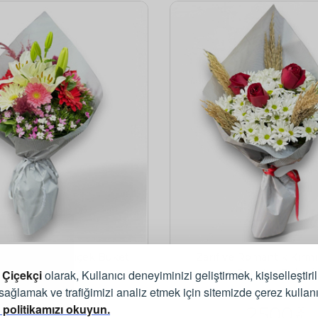
yum ve Renkli Çiçek Buketi
Zarif ve Romantik Kırmı
Papatya Buketi
 Çiçekçi
olarak, Kullanıcı deneyiminizi geliştirmek, kişiselleştiri
 sağlamak ve trafiğimizi analiz etmek için sitemizde çerez kullan
 politikamızı okuyun.
2000
2500
,00
,00
TL
TL