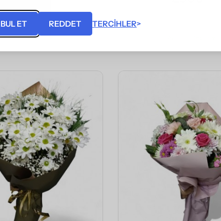
(KDV Dahil)
(KDV Dahil)
BUL ET
REDDET
TERCIHLER
Aynı Gün Teslimat
Aynı Gün Teslimat