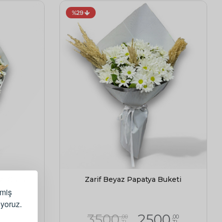
%29
zı Güllü
Zarif Beyaz Papatya Buketi
lmiş
ıyoruz.
3500
2500
,00
,00
TL
TL