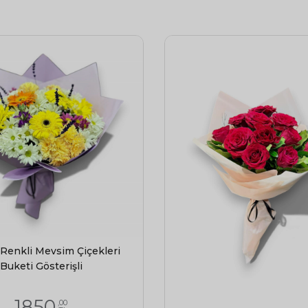
Yeni Bebek Çiçekleri
Yıldönümü Çiçekleri
Mezuniyet Çiçekleri
 Renkli Mevsim Çiçekleri
Buketi Gösterişli
1850
,00