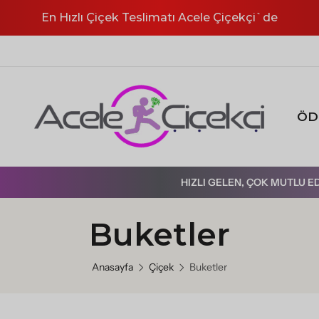
En Hızlı Çiçek Teslimatı Acele Çiçekçi`de
ÖZEL GÜNLER
Anneler Günü
ÖD
Sevgililer Günü
Öğretmenler Günü
HIZLI GELEN, ÇOK MUTLU EDEN ÇIÇEKLER
8 Mart Dünya Kadınlar Günü
Babalar Günü
Buketler
ÖZEL ANLAR
Doğum Günü Çiçekleri
Anasayfa
Çiçek
Buketler
Yeni İş Terfi
Geçmiş Olsun Çiçekleri