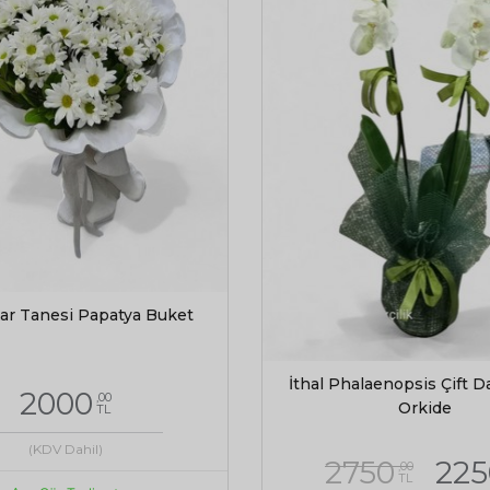
ar Tanesi Papatya Buket
İthal Phalaenopsis Çift D
2000
,00
Orkide
TL
(KDV Dahil)
2750
225
,00
TL