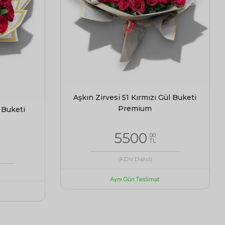
Aşkın Zirvesi 51 Kırmızı Gül Buketi
Premium
 Buketi
5500
,00
TL
(KDV Dahil)
Aynı Gün Teslimat