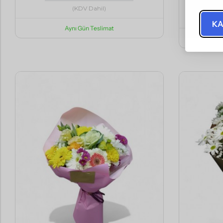
(KDV Dahil)
KA
Aynı Gün Teslimat