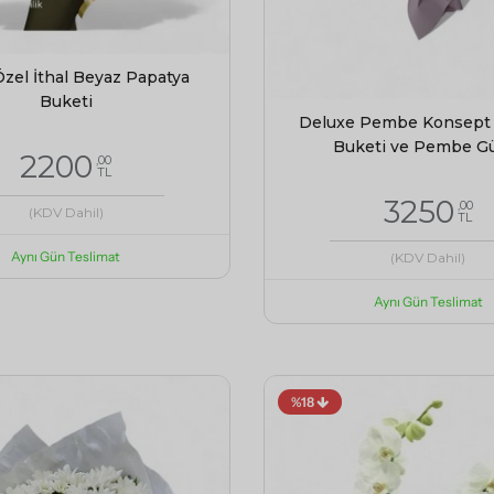
Özel İthal Beyaz Papatya
Buketi
Deluxe Pembe Konsept
Buketi ve Pembe Gü
2200
,00
TL
3250
,00
(KDV Dahil)
TL
Aynı Gün Teslimat
(KDV Dahil)
Aynı Gün Teslimat
%18