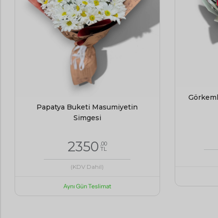
Görkeml
Papatya Buketi Masumiyetin
Simgesi
2350
,00
TL
(KDV Dahil)
Aynı Gün Teslimat