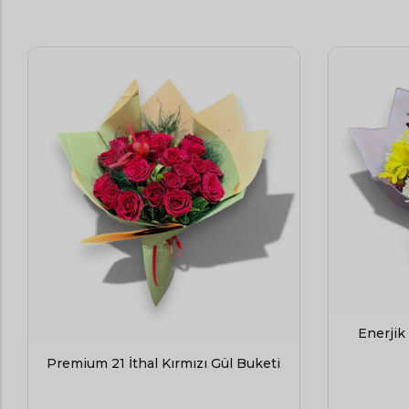
Saksı Çiçekleri
ÖZEL KIŞILER
Sevgiliye Çiçek
Anneye Çiçek
Öğretmene Çiçek
Kadınlar Günü Çiçekleri
Enerjik
Premium 21 İthal Kırmızı Gül Buketi