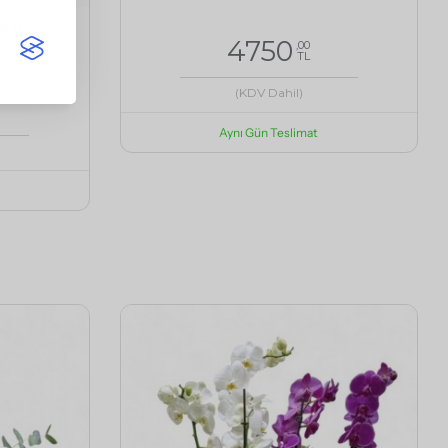
patı ve
4750
,00
TL
(KDV Dahil)
Aynı Gün Teslimat