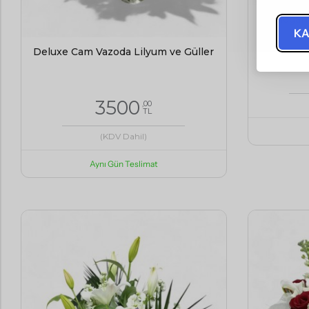
Elegan
KA
Deluxe Cam Vazoda Lilyum ve Güller
3500
,00
TL
(KDV Dahil)
Aynı Gün Teslimat