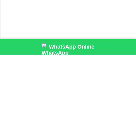
WhatsApp Online
Harika bir çiçeği, hızlıca teslim etmek için birçok nedenimiz var.
Biliyoruz ki,çiçeğinizin çok hızlı teslim edilmesini istiyorsunuz. Sizin