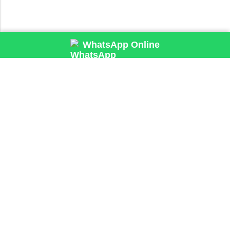
WhatsApp Online
Harika bir çiçeği, hızlıca teslim etmek için birçok nedenimiz var.
Biliyoruz ki,çiçeğinizin çok hızlı teslim edilmesini istiyorsunuz. Sizin
için buradayız.
BILGI