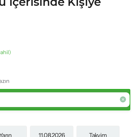
 İçerisinde Kişiye
ahil)
azın
Yarın
11.08.2026
Takvim