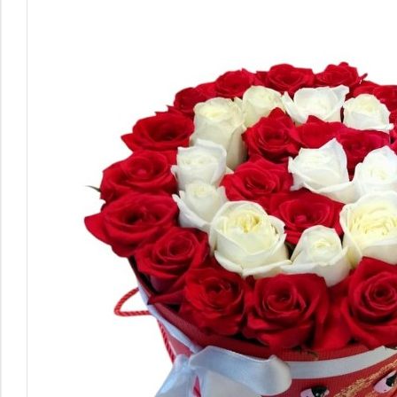
Saksı Çiçekleri
ÖZEL KIŞILER
Sevgiliye Çiçek
Anneye Çiçek
Öğretmene Çiçek
Kadınlar Günü Çiçekleri