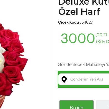
Deluxe Kutu
Yeni Bebek Çiçekleri
Özel Harf
Yıldönümü Çiçekleri
Mezuniyet Çiçekleri
Çiçek Kodu :
54627
3000
,00 TL
(Kdv D
Gönderilecek Mahalleyi Y
Bugün