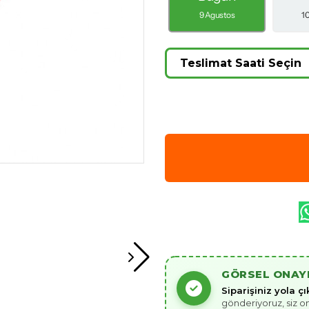
9 Agustos
1
GÖRSEL ONAY
Siparişiniz yola 
gönderiyoruz, siz o