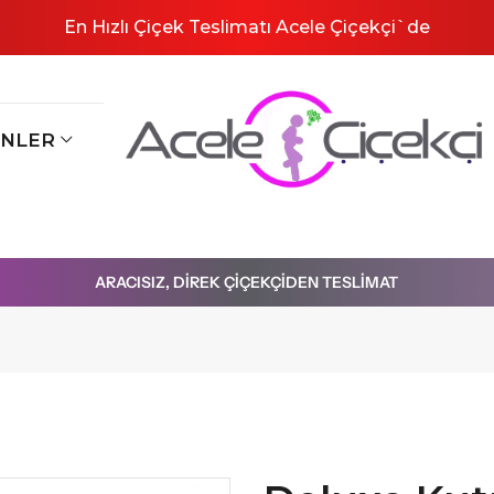
En Hızlı Çiçek Teslimatı Acele Çiçekçi`de
ÜNLER
ÖZEL GÜNLER
Anneler Günü
Sevgililer Günü
Öğretmenler Günü
HIZLI GELEN, ÇOK MUTLU EDEN ÇIÇEKLER
8 Mart Dünya Kadınlar Günü
Babalar Günü
ÖZEL ANLAR
Doğum Günü Çiçekleri
Yeni İş Terfi
Geçmiş Olsun Çiçekleri