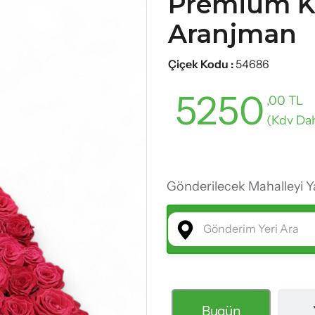
Premium Ku
Yeni Bebek Çiçekleri
Aranjman
Yıldönümü Çiçekleri
Mezuniyet Çiçekleri
Çiçek Kodu :
54686
5250
,00 TL
(Kdv Dah
Gönderilecek Mahalleyi Y
Bugün