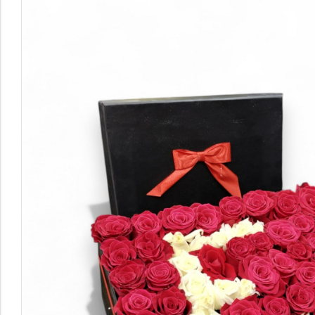
Saksı Çiçekleri
ÖZEL KIŞILER
Sevgiliye Çiçek
Anneye Çiçek
Öğretmene Çiçek
Kadınlar Günü Çiçekleri