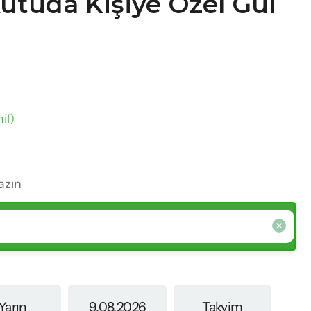
tuda Kişiye Özel Gül
il)
azın
Yarın
9.08.2026
Takvim