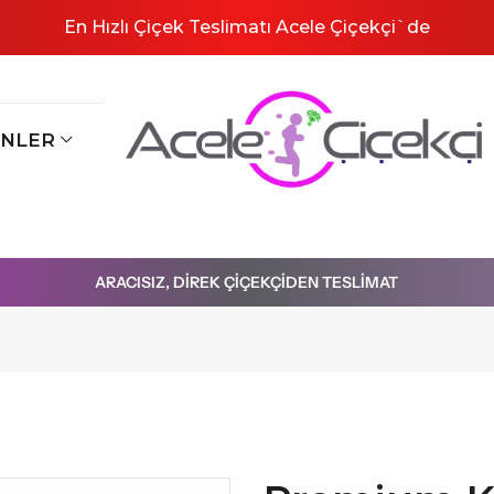
En Hızlı Çiçek Teslimatı Acele Çiçekçi`de
ÜNLER
ÖZEL GÜNLER
Anneler Günü
Sevgililer Günü
Öğretmenler Günü
ARACISIZ, DIREK ÇIÇEKÇIDEN TESLIMAT
8 Mart Dünya Kadınlar Günü
Babalar Günü
ÖZEL ANLAR
Doğum Günü Çiçekleri
Yeni İş Terfi
Geçmiş Olsun Çiçekleri