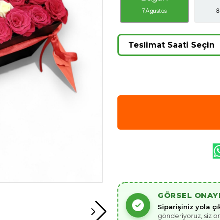
7 Agustos
8
GÖRSEL ONAY
Siparişiniz yola 
gönderiyoruz, siz o