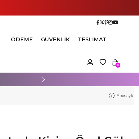
ÖDEME
GÜVENLİK
TESLİMAT
0
HIZLI GELEN, ÇOK MUTLU 
Anasayfa