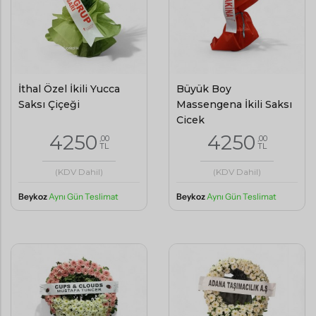
İthal Özel İkili Yucca
Büyük Boy
Saksı Çiçeği
Massengena İkili Saksı
Çiçek
4250
4250
,00
,00
TL
TL
(KDV Dahil)
(KDV Dahil)
Beykoz
Aynı Gün Teslimat
Beykoz
Aynı Gün Teslimat