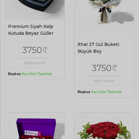
Premium Siyah Kalp
Kutuda Beyaz Güller
İthal 27 Gül Buketi
3750
,00
Büyük Boy
TL
(KDV Dahil)
3750
,00
TL
Beykoz
Aynı Gün Teslimat
(KDV Dahil)
Beykoz
Aynı Gün Teslimat