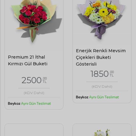
Enerjik Renkli Mevsim
Premium 21 İthal
Çiçekleri Buketi
Kırmızı Gül Buketi
Gösterişli
1850
,00
TL
2500
,00
TL
(KDV Dahil)
(KDV Dahil)
Beykoz
Aynı Gün Teslimat
Beykoz
Aynı Gün Teslimat