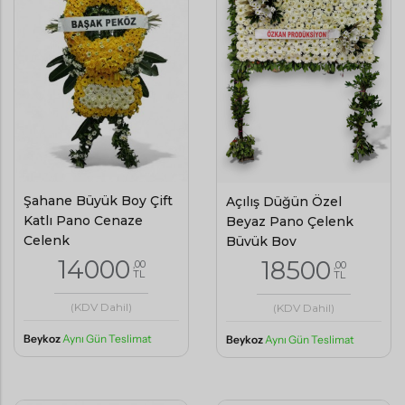
Şahane Büyük Boy Çift
Açılış Düğün Özel
Katlı Pano Cenaze
Beyaz Pano Çelenk
Çelenk
Büyük Boy
14000
18500
,00
,00
TL
TL
(KDV Dahil)
(KDV Dahil)
Beykoz
Aynı Gün Teslimat
Beykoz
Aynı Gün Teslimat