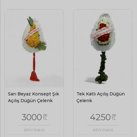
Sarı Beyaz Konsept Şık
Tek Katlı Açılış Düğün
Açılış Düğün Çelenk
Çelenk
3000
4250
,00
,00
TL
TL
(KDV Dahil)
(KDV Dahil)