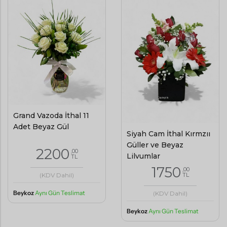
Grand Vazoda İthal 11
Adet Beyaz Gül
Siyah Cam İthal Kırmzıı
Güller ve Beyaz
2200
,00
Lilyumlar
TL
1750
,00
(KDV Dahil)
TL
Beykoz
Aynı Gün Teslimat
(KDV Dahil)
Beykoz
Aynı Gün Teslimat