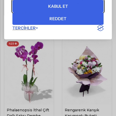
2350
TL
(KDV Dahil)
KABUL ET
(KDV Dahil)
Beykoz
Aynı Gün Teslimat
REDDET
Beykoz
Aynı Gün Teslimat
TERCIHLER
%23
Phalaenopsis İthal Çift
Rengarenk Karışık
Dallı Saksı Pembe
Kasımpatı Buketi