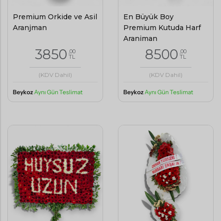
Premium Orkide ve Asil
En Büyük Boy
Aranjman
Premium Kutuda Harf
Aranjman
3850
8500
,00
,00
TL
TL
(KDV Dahil)
(KDV Dahil)
Beykoz
Aynı Gün Teslimat
Beykoz
Aynı Gün Teslimat