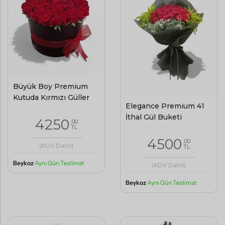
Büyük Boy Premium
Kutuda Kırmızı Güller
Elegance Premium 41
İthal Gül Buketi
4250
,00
TL
4500
,00
(KDV Dahil)
TL
Beykoz
Aynı Gün Teslimat
(KDV Dahil)
Beykoz
Aynı Gün Teslimat