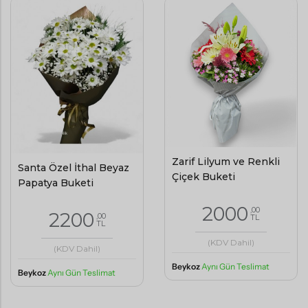
Zarif Lilyum ve Renkli
Santa Özel İthal Beyaz
Çiçek Buketi
Papatya Buketi
2000
,00
2200
,00
TL
TL
(KDV Dahil)
(KDV Dahil)
Beykoz
Aynı Gün Teslimat
Beykoz
Aynı Gün Teslimat