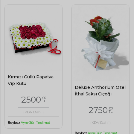
Kırmızı Güllü Papatya
Vip Kutu
Deluxe Anthorium Özel
İthal Saksı Çiçeği
2500
,00
TL
2750
,00
TL
(KDV Dahil)
Beykoz
Aynı Gün Teslimat
(KDV Dahil)
Beykoz
Aynı Gün Teslimat