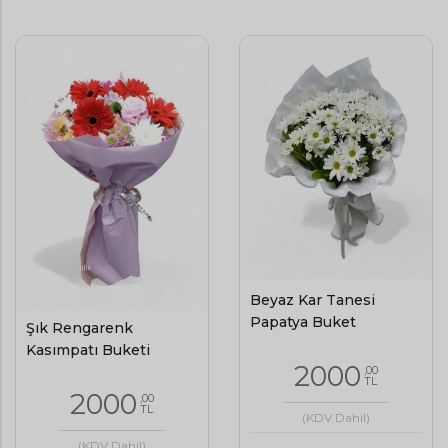
Beyaz Kar Tanesi
Papatya Buket
Şık Rengarenk
Kasımpatı Buketi
2000
,00
TL
2000
,00
TL
(KDV Dahil)
(KDV Dahil)