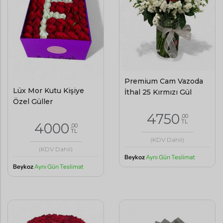
Premium Cam Vazoda
Lüx Mor Kutu Kişiye
İthal 25 Kırmızı Gül
Özel Güller
4750
,00
TL
4000
,00
TL
(KDV Dahil)
(KDV Dahil)
Beykoz
Aynı Gün Teslimat
Beykoz
Aynı Gün Teslimat