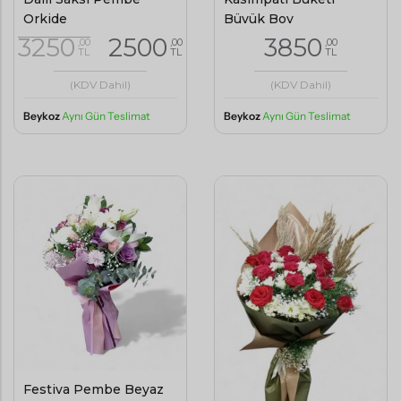
Orkide
Büyük Boy
3250
2500
3850
,00
,00
,00
TL
TL
TL
(KDV Dahil)
(KDV Dahil)
Beykoz
Aynı Gün Teslimat
Beykoz
Aynı Gün Teslimat
Festiva Pembe Beyaz