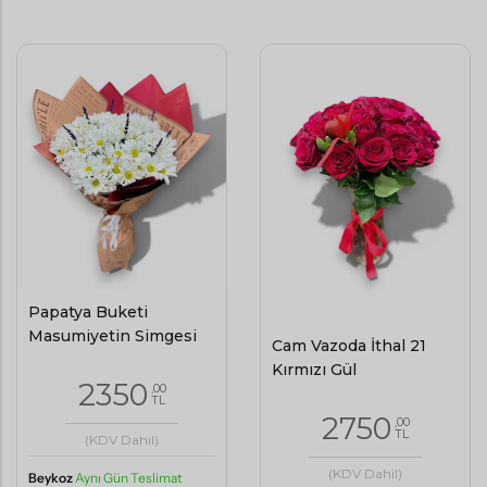
Papatya Buketi
Masumiyetin Simgesi
Cam Vazoda İthal 21
Kırmızı Gül
2350
,00
TL
2750
,00
TL
(KDV Dahil)
(KDV Dahil)
Beykoz
Aynı Gün Teslimat