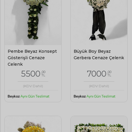
Pembe Beyaz Konsept
Büyük Boy Beyaz
Gösterişli Cenaze
Gerbera Cenaze Çelenk
Çelenk
5500
7000
,00
,00
TL
TL
(KDV Dahil)
(KDV Dahil)
Beykoz
Aynı Gün Teslimat
Beykoz
Aynı Gün Teslimat