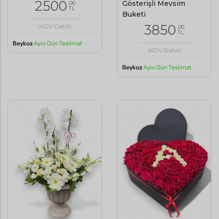
2500
Gösterişli Mevsim
,00
TL
Buketi
3850
(KDV Dahil)
,00
TL
Beykoz
Aynı Gün Teslimat
(KDV Dahil)
Beykoz
Aynı Gün Teslimat