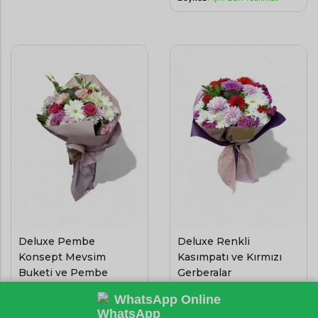
Deluxe Pembe
Deluxe Renkli
Konsept Mevsim
Kasımpatı ve Kırmızı
Buketi ve Pembe
Gerberalar
Güller
3250
3000
,00
,00
WhatsApp Online
TL
TL