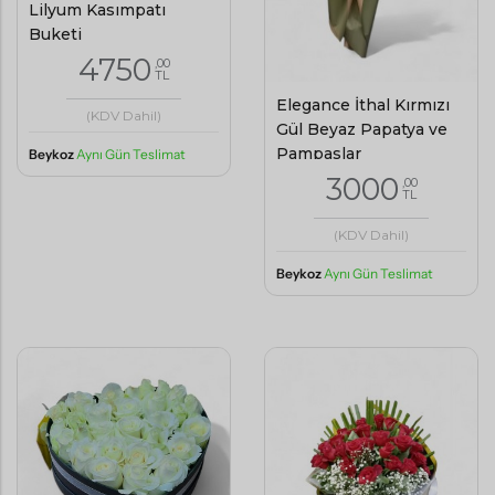
Lilyum Kasımpatı
Buketi
4750
,00
TL
Elegance İthal Kırmızı
(KDV Dahil)
Gül Beyaz Papatya ve
Pampaslar
Beykoz
Aynı Gün Teslimat
3000
,00
TL
(KDV Dahil)
Beykoz
Aynı Gün Teslimat