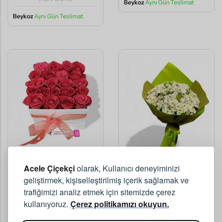
Beykoz
Aynı Gün Teslimat
Beykoz
Aynı Gün Teslimat
Acele Çiçekçi
olarak, Kullanıcı deneyiminizi
Premium Beyaz Kutuda
geliştirmek, kişiselleştirilmiş içerik sağlamak ve
Kırmızı Güller
Premium Papatya
trafiğimizi analiz etmek için sitemizde çerez
Buket
kullanıyoruz.
Çerez politikamızı okuyun.
2500
,00
TL
,00