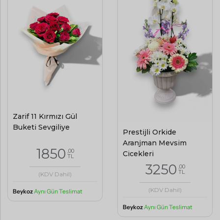
Zarif 11 Kırmızı Gül
Buketi Sevgiliye
Prestijli Orkide
Aranjman Mevsim
1850
,00
Çiçekleri
TL
3250
,00
TL
(KDV Dahil)
(KDV Dahil)
Beykoz
Aynı Gün Teslimat
Beykoz
Aynı Gün Teslimat