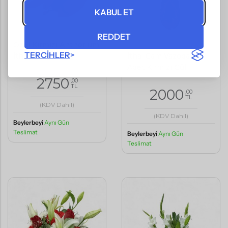
KABUL ET
REDDET
Özel Kırmızı Anthorium
TERCIHLER
İthal Cam Vazoda 11
İthal Saksı Çiçeği
Adet Kırmızı Gül
2750
,00
TL
2000
,00
TL
(KDV Dahil)
(KDV Dahil)
Beylerbeyi
Aynı Gün
Teslimat
Beylerbeyi
Aynı Gün
Teslimat