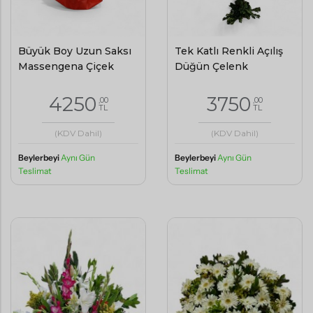
Büyük Boy Uzun Saksı
Tek Katlı Renkli Açılış
Massengena Çiçek
Düğün Çelenk
4250
3750
,00
,00
TL
TL
(KDV Dahil)
(KDV Dahil)
Beylerbeyi
Aynı Gün
Beylerbeyi
Aynı Gün
Teslimat
Teslimat