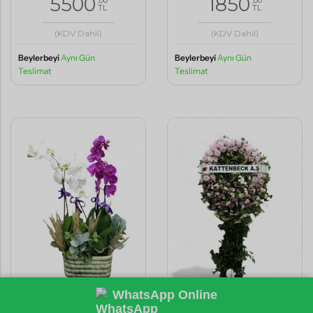
5500
1850
TL
TL
(KDV Dahil)
(KDV Dahil)
Beylerbeyi
Aynı Gün
Beylerbeyi
Aynı Gün
Teslimat
Teslimat
WhatsApp Online
4 Dallı Grup Orkide
Pembe Konsept