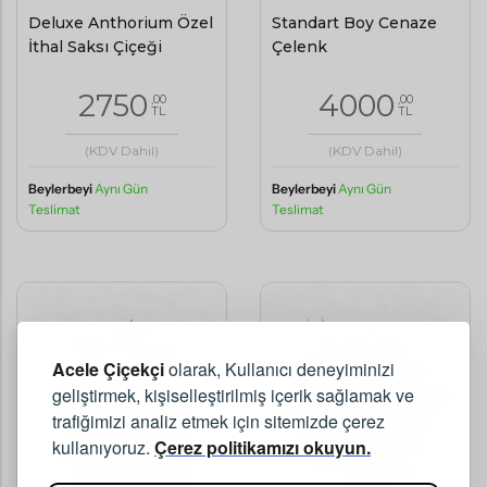
Deluxe Anthorium Özel
Standart Boy Cenaze
İthal Saksı Çiçeği
Çelenk
2750
4000
,00
,00
TL
TL
(KDV Dahil)
(KDV Dahil)
Beylerbeyi
Aynı Gün
Beylerbeyi
Aynı Gün
Teslimat
Teslimat
Acele Çiçekçi
olarak, Kullanıcı deneyiminizi
geliştirmek, kişiselleştirilmiş içerik sağlamak ve
trafiğimizi analiz etmek için sitemizde çerez
kullanıyoruz.
Çerez politikamızı okuyun.