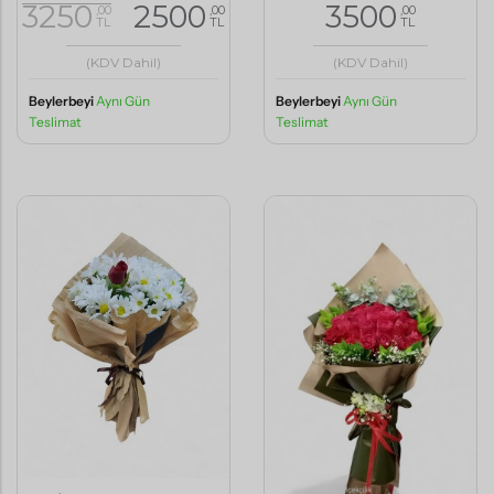
3250
2500
3500
,00
,00
,00
TL
TL
TL
(KDV Dahil)
(KDV Dahil)
Beylerbeyi
Aynı Gün
Beylerbeyi
Aynı Gün
Teslimat
Teslimat