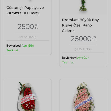
Gösterişli Papatya ve
Kırmızı Gül Buketi
Premium Büyük Boy
2500
Kişiye Özel Pano
,00
TL
Çelenk
25000
(KDV Dahil)
,00
TL
Beylerbeyi
Aynı Gün
(KDV Dahil)
Teslimat
Beylerbeyi
Aynı Gün
Teslimat