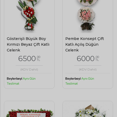
Gösterişli Büyük Boy
Pembe Konsept Çift
Kırmızı Beyaz Çift Katlı
Katlı Açılış Düğün
Çelenk
Çelenk
6500
6000
,00
,00
TL
TL
(KDV Dahil)
(KDV Dahil)
Beylerbeyi
Aynı Gün
Beylerbeyi
Aynı Gün
Teslimat
Teslimat