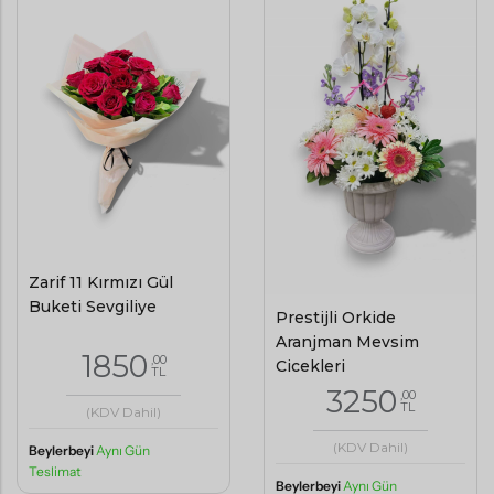
Zarif 11 Kırmızı Gül
Buketi Sevgiliye
Prestijli Orkide
Aranjman Mevsim
1850
,00
Çiçekleri
TL
3250
,00
TL
(KDV Dahil)
(KDV Dahil)
Beylerbeyi
Aynı Gün
Teslimat
Beylerbeyi
Aynı Gün