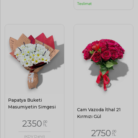
Teslimat
Papatya Buketi
Masumiyetin Simgesi
Cam Vazoda İthal 21
Kırmızı Gül
2350
,00
TL
2750
,00
TL
(KDV Dahil)