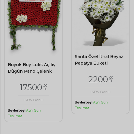
Santa Özel İthal Beyaz
Papatya Buketi
Büyük Boy Lüks Açılış
Düğün Pano Çelenk
2200
,00
TL
17500
,00
TL
(KDV Dahil)
(KDV Dahil)
Beylerbeyi
Aynı Gün
Teslimat
Beylerbeyi
Aynı Gün
Teslimat