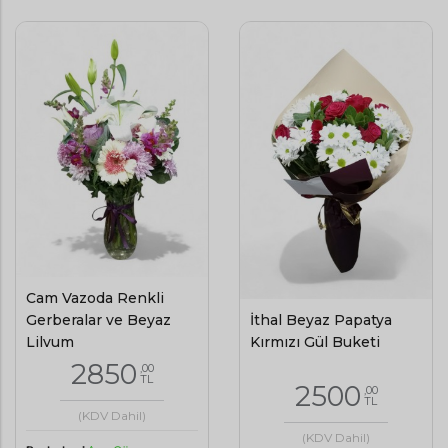
Cam Vazoda Renkli
İthal Beyaz Papatya
Gerberalar ve Beyaz
Kırmızı Gül Buketi
Lilyum
2850
,00
TL
2500
,00
TL
(KDV Dahil)
(KDV Dahil)