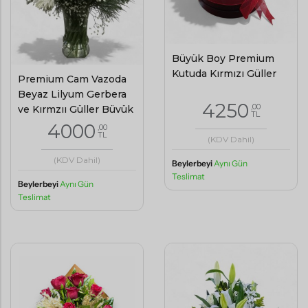
Büyük Boy Premium
Kutuda Kırmızı Güller
Premium Cam Vazoda
Beyaz Lilyum Gerbera
4250
,00
ve Kırmzıı Güller Büyük
TL
Boy
4000
,00
TL
(KDV Dahil)
(KDV Dahil)
Beylerbeyi
Aynı Gün
Teslimat
Beylerbeyi
Aynı Gün
Teslimat