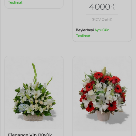
Teslimat
4000
,00
TL
(KDV Dahil)
Beylerbeyi
Aynı Gün
Teslimat
Elegance Vip Büyük