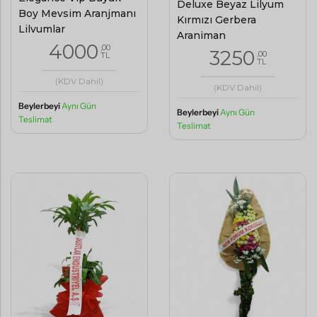
Deluxe Beyaz Lilyum
Boy Mevsim Aranjmanı
Kırmızı Gerbera
Lilyumlar
Aranjman
4000
,00
3250
,00
TL
TL
(KDV Dahil)
(KDV Dahil)
Beylerbeyi
Aynı Gün
Beylerbeyi
Aynı Gün
Teslimat
Teslimat