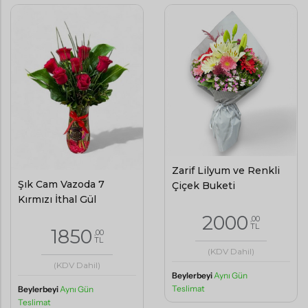
Zarif Lilyum ve Renkli
Şık Cam Vazoda 7
Çiçek Buketi
Kırmızı İthal Gül
2000
,00
TL
1850
,00
TL
(KDV Dahil)
(KDV Dahil)
Beylerbeyi
Aynı Gün
Teslimat
Beylerbeyi
Aynı Gün
Teslimat