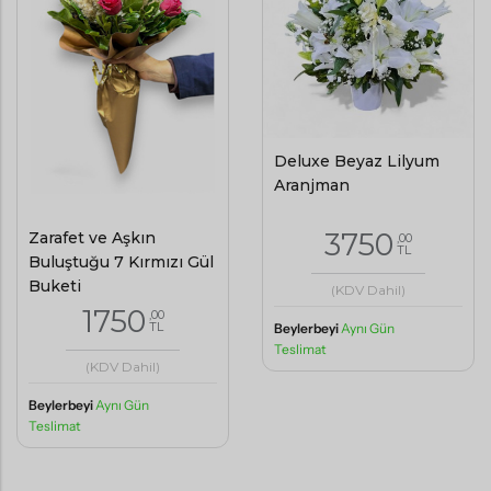
Deluxe Beyaz Lilyum
Aranjman
3750
Zarafet ve Aşkın
,00
TL
Buluştuğu 7 Kırmızı Gül
Buketi
(KDV Dahil)
1750
,00
TL
Beylerbeyi
Aynı Gün
Teslimat
(KDV Dahil)
Beylerbeyi
Aynı Gün
Teslimat