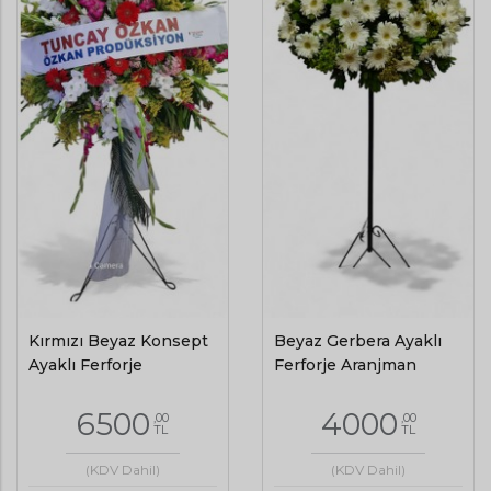
Kırmızı Beyaz Konsept
Beyaz Gerbera Ayaklı
Ayaklı Ferforje
Ferforje Aranjman
6500
4000
,00
,00
TL
TL
(KDV Dahil)
(KDV Dahil)