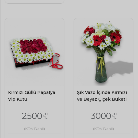
Kırmızı Güllü Papatya
Şık Vazo İçinde Kırmızı
Vip Kutu
ve Beyaz Çiçek Buketi
2500
3000
,00
,00
TL
TL
(KDV Dahil)
(KDV Dahil)