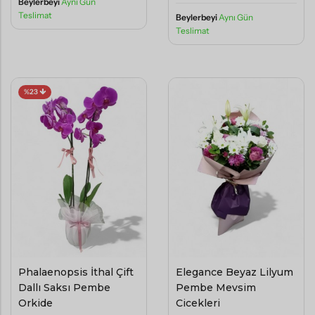
Beylerbeyi
Aynı Gün
Teslimat
Beylerbeyi
Aynı Gün
Teslimat
%23
Phalaenopsis İthal Çift
Elegance Beyaz Lilyum
Dallı Saksı Pembe
Pembe Mevsim
Orkide
Çiçekleri