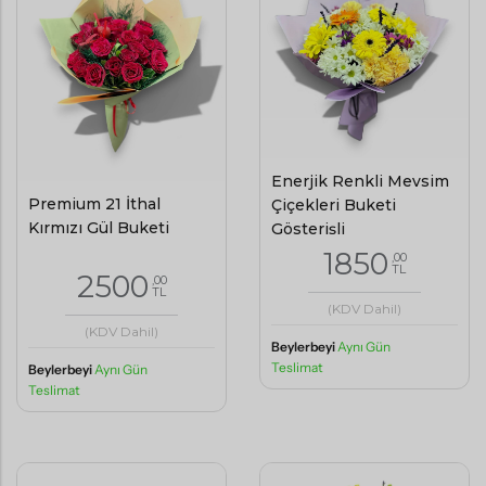
Enerjik Renkli Mevsim
Premium 21 İthal
Çiçekleri Buketi
Kırmızı Gül Buketi
Gösterişli
1850
,00
TL
2500
,00
TL
(KDV Dahil)
(KDV Dahil)
Beylerbeyi
Aynı Gün
Teslimat
Beylerbeyi
Aynı Gün
Teslimat