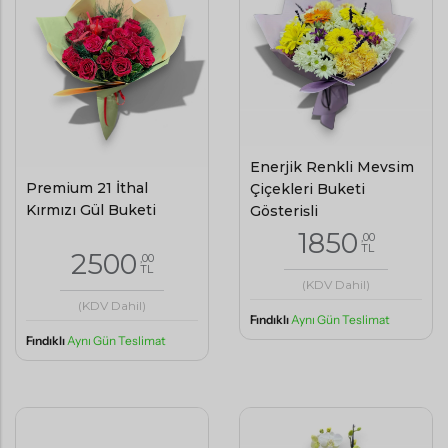
Enerjik Renkli Mevsim
Premium 21 İthal
Çiçekleri Buketi
Kırmızı Gül Buketi
Gösterişli
1850
,00
TL
2500
,00
TL
(KDV Dahil)
(KDV Dahil)
Fındıklı
Aynı Gün Teslimat
Fındıklı
Aynı Gün Teslimat