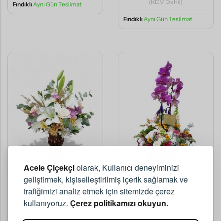
(KDV Dahil)
Fındıklı
Aynı Gün Teslimat
Fındıklı
Aynı Gün Teslimat
Acele Çiçekçi
olarak, Kullanıcı deneyiminizi
geliştirmek, kişiselleştirilmiş içerik sağlamak ve
Premium Vazoda
İthal Mor Orkide Kış
trafiğimizi analiz etmek için sitemizde çerez
Lilyum ve Renkli
Bahçesi
kullanıyoruz.
Çerez politikamızı okuyun.
Mevsim Çiçekleri