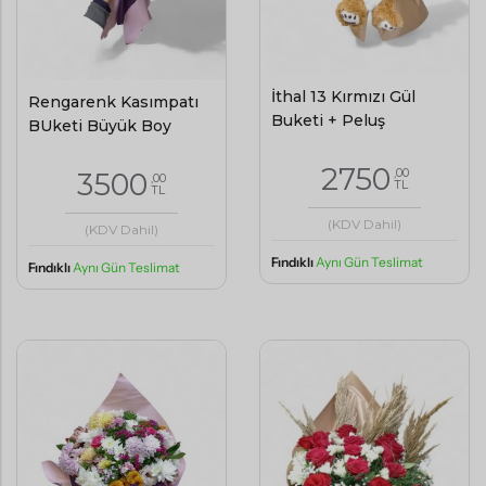
İthal 13 Kırmızı Gül
Rengarenk Kasımpatı
Buketi + Peluş
BUketi Büyük Boy
2750
,00
3500
,00
TL
TL
(KDV Dahil)
(KDV Dahil)
Fındıklı
Aynı Gün Teslimat
Fındıklı
Aynı Gün Teslimat