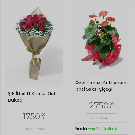
Özel Kırmızı Anthorium
İthal Saksı Çiçeği
Şık İthal 11 Kırmızı Gül
Buketi
2750
,00
TL
1750
,00
(KDV Dahil)
TL
Fındıklı
Aynı Gün Teslimat
(KDV Dahil)