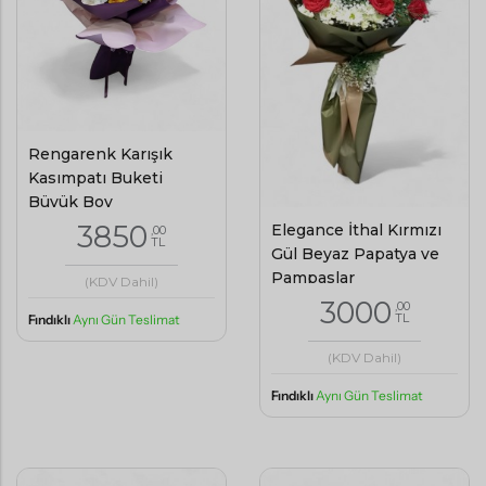
Rengarenk Karışık
Kasımpatı Buketi
Büyük Boy
3850
Elegance İthal Kırmızı
,00
TL
Gül Beyaz Papatya ve
Pampaslar
(KDV Dahil)
3000
,00
TL
Fındıklı
Aynı Gün Teslimat
(KDV Dahil)
Fındıklı
Aynı Gün Teslimat