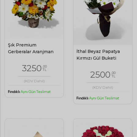
Şık Premium
İthal Beyaz Papatya
Gerberalar Aranjman
Kırmızı Gül Buketi
3250
,00
TL
2500
,00
TL
(KDV Dahil)
(KDV Dahil)
Fındıklı
Aynı Gün Teslimat
Fındıklı
Aynı Gün Teslimat