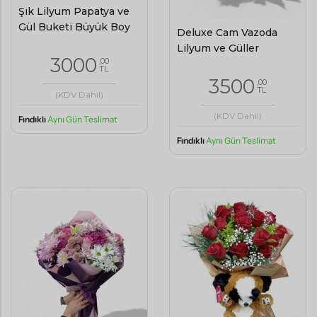
Şık Lilyum Papatya ve
Gül Buketi Büyük Boy
Deluxe Cam Vazoda
Lilyum ve Güller
3000
,00
TL
3500
,00
TL
(KDV Dahil)
(KDV Dahil)
Fındıklı
Aynı Gün Teslimat
Fındıklı
Aynı Gün Teslimat