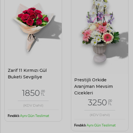
Zarif 11 Kırmızı Gül
Buketi Sevgiliye
Prestijli Orkide
Aranjman Mevsim
1850
,00
Çiçekleri
TL
3250
,00
TL
(KDV Dahil)
(KDV Dahil)
Fındıklı
Aynı Gün Teslimat
Fındıklı
Aynı Gün Teslimat