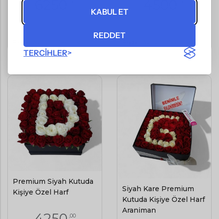
6250
4500
,00
,00
TL
TL
KABUL ET
(KDV Dahil)
(KDV Dahil)
REDDET
Fındıklı
Aynı Gün Teslimat
Fındıklı
Aynı Gün Teslimat
TERCIHLER
Premium Siyah Kutuda
Siyah Kare Premium
Kişiye Özel Harf
Kutuda Kişiye Özel Harf
Aranjman
4250
,00