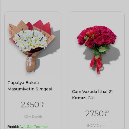
Papatya Buketi
Masumiyetin Simgesi
Cam Vazoda İthal 21
Kırmızı Gül
2350
,00
TL
2750
,00
TL
(KDV Dahil)
(KDV Dahil)
Fındıklı
Aynı Gün Teslimat