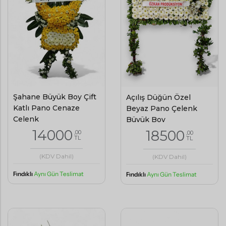
Şahane Büyük Boy Çift
Açılış Düğün Özel
Katlı Pano Cenaze
Beyaz Pano Çelenk
Çelenk
Büyük Boy
14000
18500
,00
,00
TL
TL
(KDV Dahil)
(KDV Dahil)
Fındıklı
Aynı Gün Teslimat
Fındıklı
Aynı Gün Teslimat