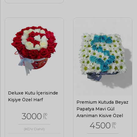
Deluxe Kutu İçerisinde
Kişiye Özel Harf
Premium Kutuda Beyaz
Papatya Mavi Gül
3000
,00
Aranjman Kişiye Özel
TL
4500
,00
TL
(KDV Dahil)