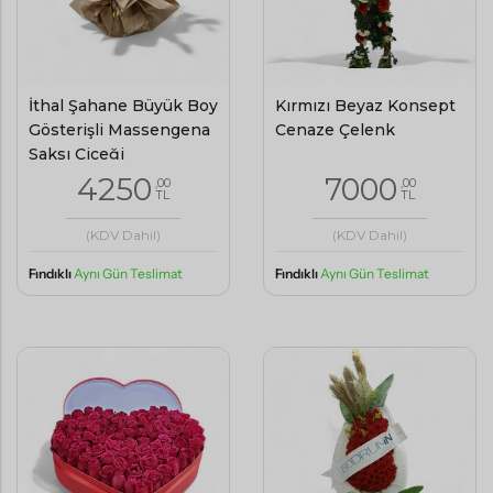
İthal Şahane Büyük Boy
Kırmızı Beyaz Konsept
Gösterişli Massengena
Cenaze Çelenk
Saksı Çiçeği
4250
7000
,00
,00
TL
TL
(KDV Dahil)
(KDV Dahil)
Fındıklı
Aynı Gün Teslimat
Fındıklı
Aynı Gün Teslimat