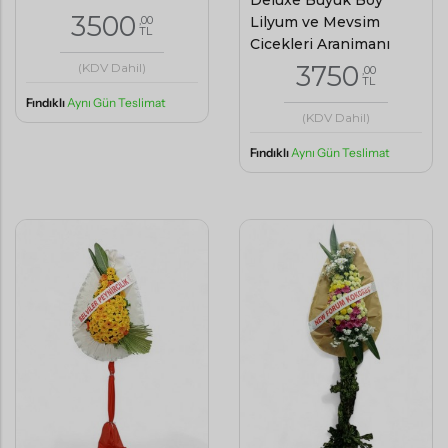
3500
Lilyum ve Mevsim
,00
TL
Çiçekleri Aranjmanı
3750
(KDV Dahil)
,00
TL
Fındıklı
Aynı Gün Teslimat
(KDV Dahil)
Fındıklı
Aynı Gün Teslimat