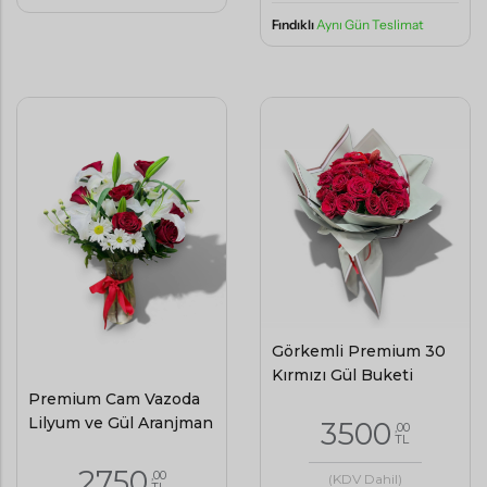
Fındıklı
Aynı Gün Teslimat
Görkemli Premium 30
Kırmızı Gül Buketi
Premium Cam Vazoda
Lilyum ve Gül Aranjman
3500
,00
TL
2750
,00
(KDV Dahil)
TL