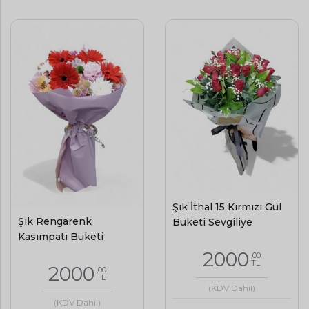
Şık İthal 15 Kırmızı Gül
Şık Rengarenk
Buketi Sevgiliye
Kasımpatı Buketi
2000
,00
TL
2000
,00
TL
(KDV Dahil)
(KDV Dahil)