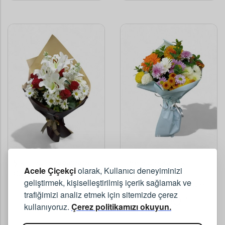
Şık Lilyum Papatya ve
Premium Karışık
Acele Çiçekçi
olarak, Kullanıcı deneyiminizi
Gül Buketi Büyük Boy
Mevsim Çiçekleri
geliştirmek, kişiselleştirilmiş içerik sağlamak ve
Buketi ve İthal Lilyum
trafiğimizi analiz etmek için sitemizde çerez
3000
3000
,00
,00
TL
TL
kullanıyoruz.
Çerez politikamızı okuyun.
(KDV Dahil)
(KDV Dahil)