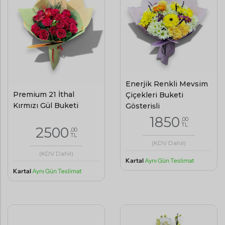
Enerjik Renkli Mevsim
Premium 21 İthal
Çiçekleri Buketi
Kırmızı Gül Buketi
Gösterişli
1850
,00
TL
2500
,00
TL
(KDV Dahil)
(KDV Dahil)
Kartal
Aynı Gün Teslimat
Kartal
Aynı Gün Teslimat