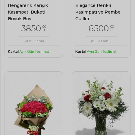
Rengarenk Karışık
Elegance Renkli
Kasımpatı Buketi
Kasımpatı ve Pembe
Büyük Boy
Gülller
3850
6500
,00
,00
TL
TL
(KDV Dahil)
(KDV Dahil)
Kartal
Aynı Gün Teslimat
Kartal
Aynı Gün Teslimat