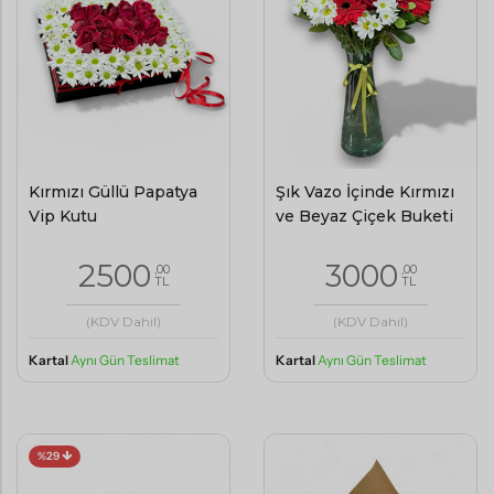
Kırmızı Güllü Papatya
Şık Vazo İçinde Kırmızı
Vip Kutu
ve Beyaz Çiçek Buketi
2500
3000
,00
,00
TL
TL
(KDV Dahil)
(KDV Dahil)
Kartal
Aynı Gün Teslimat
Kartal
Aynı Gün Teslimat
%29