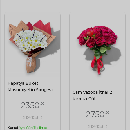
Papatya Buketi
Masumiyetin Simgesi
Cam Vazoda İthal 21
Kırmızı Gül
2350
,00
TL
2750
,00
TL
(KDV Dahil)
(KDV Dahil)
Kartal
Aynı Gün Teslimat