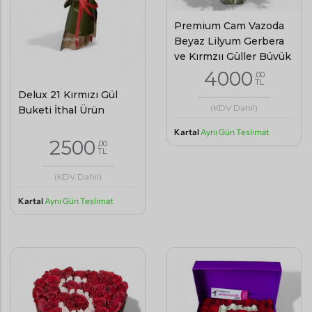
Premium Cam Vazoda
Beyaz Lilyum Gerbera
ve Kırmzıı Güller Büyük
Boy
4000
,00
TL
Delux 21 Kırmızı Gül
(KDV Dahil)
Buketi İthal Ürün
Kartal
Aynı Gün Teslimat
2500
,00
TL
(KDV Dahil)
Kartal
Aynı Gün Teslimat