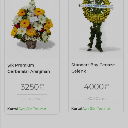
Standart Boy Cenaze
Şık Premium
Çelenk
Gerberalar Aranjman
4000
3250
,00
,00
TL
TL
(KDV Dahil)
(KDV Dahil)
Kartal
Aynı Gün Teslimat
Kartal
Aynı Gün Teslimat