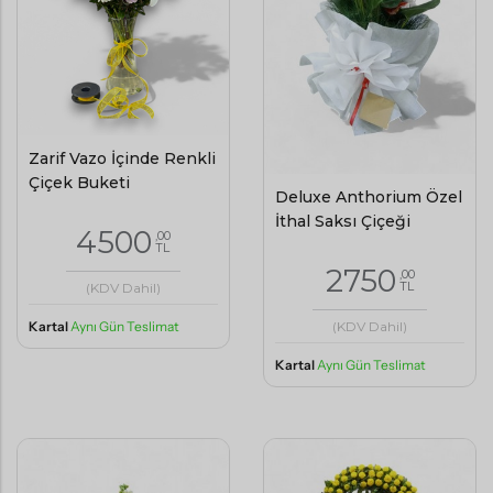
Zarif Vazo İçinde Renkli
Çiçek Buketi
Deluxe Anthorium Özel
İthal Saksı Çiçeği
4500
,00
TL
2750
,00
TL
(KDV Dahil)
Kartal
Aynı Gün Teslimat
(KDV Dahil)
Kartal
Aynı Gün Teslimat