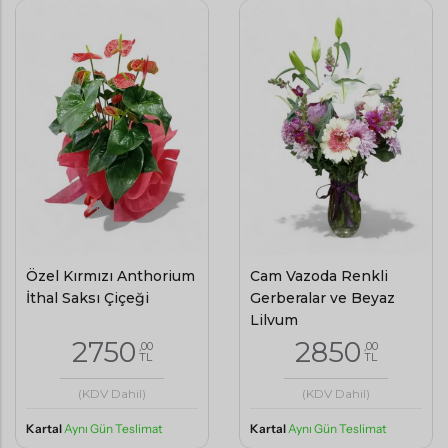
Özel Kırmızı Anthorium
Cam Vazoda Renkli
İthal Saksı Çiçeği
Gerberalar ve Beyaz
Lilyum
2750
2850
,00
,00
TL
TL
(KDV Dahil)
(KDV Dahil)
Kartal
Aynı Gün Teslimat
Kartal
Aynı Gün Teslimat