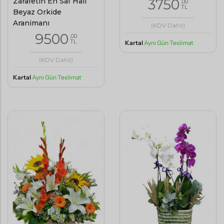
3750
Zarafetin En Saf Hali
,00
TL
Beyaz Orkide
Aranjmanı
(KDV Dahil)
9500
,00
TL
Kartal
Aynı Gün Teslimat
(KDV Dahil)
Kartal
Aynı Gün Teslimat