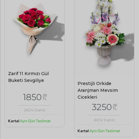
Zarif 11 Kırmızı Gül
Buketi Sevgiliye
Prestijli Orkide
Aranjman Mevsim
1850
,00
Çiçekleri
TL
3250
,00
TL
(KDV Dahil)
(KDV Dahil)
Kartal
Aynı Gün Teslimat
Kartal
Aynı Gün Teslimat