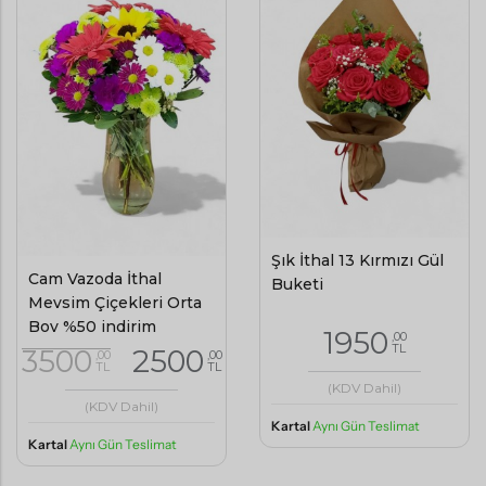
Şık İthal 13 Kırmızı Gül
Cam Vazoda İthal
Buketi
Mevsim Çiçekleri Orta
Boy %50 indirim
1950
,00
TL
3500
2500
,00
,00
TL
TL
(KDV Dahil)
(KDV Dahil)
Kartal
Aynı Gün Teslimat
Kartal
Aynı Gün Teslimat