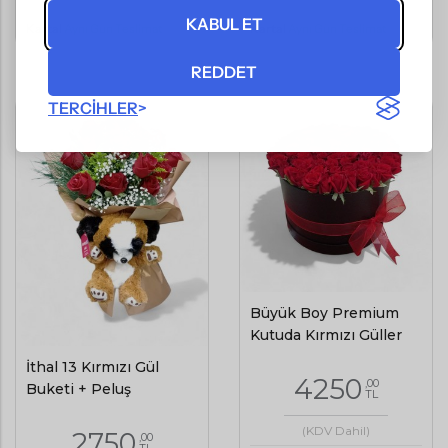
KABUL ET
Kartal
Aynı Gün Teslimat
Kartal
Aynı Gün Teslimat
REDDET
TERCIHLER
Büyük Boy Premium
Kutuda Kırmızı Güller
İthal 13 Kırmızı Gül
4250
,00
Buketi + Peluş
TL
(KDV Dahil)
2750
,00
TL