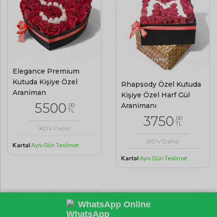
Elegance Premium
Kutuda Kişiye Özel
Rhapsody Özel Kutuda
Aranjman
Kişiye Özel Harf Gül
5500
Aranjmanı
,00
TL
3750
,00
TL
(KDV Dahil)
(KDV Dahil)
Kartal
Aynı Gün Teslimat
Kartal
Aynı Gün Teslimat
WhatsApp Online