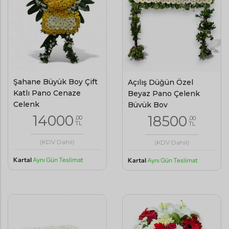
Şahane Büyük Boy Çift
Açılış Düğün Özel
Katlı Pano Cenaze
Beyaz Pano Çelenk
Çelenk
Büyük Boy
14000
18500
,00
,00
TL
TL
(KDV Dahil)
(KDV Dahil)
Kartal
Aynı Gün Teslimat
Kartal
Aynı Gün Teslimat