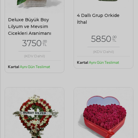
4 Dallı Grup Orkide
Deluxe Büyük Boy
İthal
Lilyum ve Mevsim
Çiçekleri Aranjmanı
5850
,00
3750
TL
,00
TL
(KDV Dahil)
(KDV Dahil)
Kartal
Aynı Gün Teslimat
Kartal
Aynı Gün Teslimat