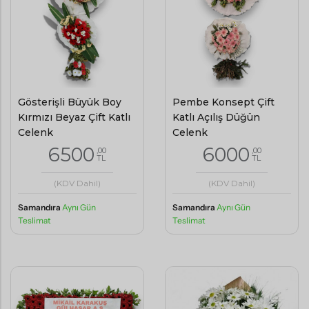
Gösterişli Büyük Boy
Pembe Konsept Çift
Kırmızı Beyaz Çift Katlı
Katlı Açılış Düğün
Çelenk
Çelenk
6500
6000
,00
,00
TL
TL
(KDV Dahil)
(KDV Dahil)
Samandıra
Aynı Gün
Samandıra
Aynı Gün
Teslimat
Teslimat