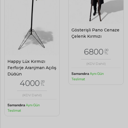
Gösterişli Pano Cenaze
Çelenk Kırmızı
6800
,00
TL
Happy Lüx Kırmızı
(KDV Dahil)
Ferforje Aranjman Açılış
Düğün
Samandıra
Aynı Gün
Teslimat
4000
,00
TL
(KDV Dahil)
Samandıra
Aynı Gün
Teslimat