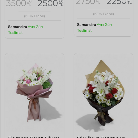
2750
2250
3500
2500
,00
,00
TL
TL
TL
TL
(KDV Dahil)
(KDV Dahil)
Samandıra
Aynı Gün
Samandıra
Aynı Gün
Teslimat
Teslimat