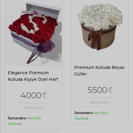
Premium Kutuda Beyaz
Elegance Premium
Güller
Kutuda Kişiye Özel Harf
5500
,00
TL
4000
,00
TL
(KDV Dahil)
(KDV Dahil)
Samandıra
Aynı Gün
Samandıra
Aynı Gün
Teslimat
Teslimat