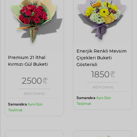
Enerjik Renkli Mevsim
Premium 21 İthal
Çiçekleri Buketi
Kırmızı Gül Buketi
Gösterişli
1850
,00
TL
2500
,00
TL
(KDV Dahil)
(KDV Dahil)
Samandıra
Aynı Gün
Teslimat
Samandıra
Aynı Gün
Teslimat