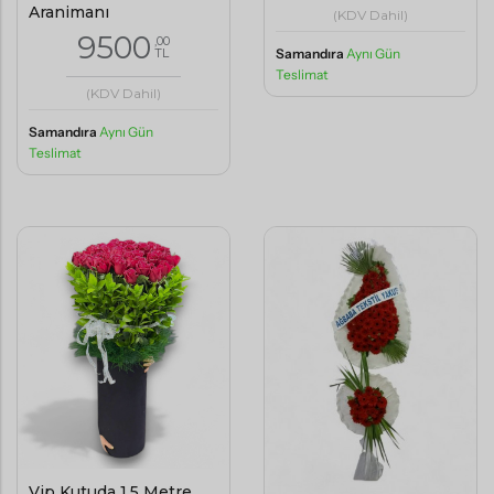
Aranjmanı
(KDV Dahil)
9500
,00
TL
Samandıra
Aynı Gün
Teslimat
(KDV Dahil)
Samandıra
Aynı Gün
Teslimat
Vip Kutuda 1.5 Metre