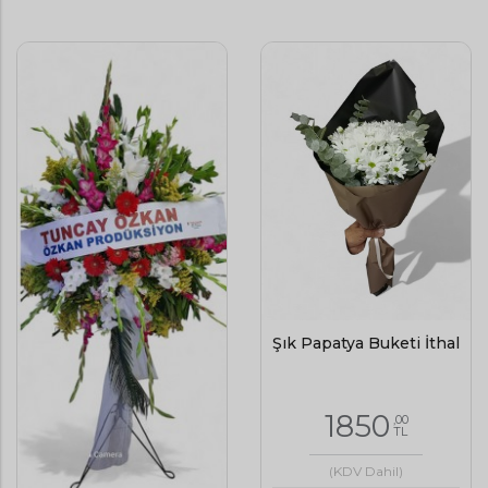
Şık Papatya Buketi İthal
1850
,00
TL
(KDV Dahil)