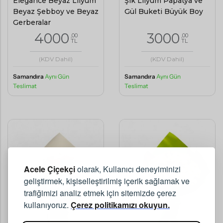
Elegance Beyaz Lilyum
Şık Lilyum Papatya ve
Beyaz Şebboy ve Beyaz
Gül Buketi Büyük Boy
Gerberalar
4000
3000
,00
,00
TL
TL
(KDV Dahil)
(KDV Dahil)
Samandıra
Aynı Gün
Samandıra
Aynı Gün
Teslimat
Teslimat
Acele Çiçekçi
olarak, Kullanıcı deneyiminizi
geliştirmek, kişiselleştirilmiş içerik sağlamak ve
trafiğimizi analiz etmek için sitemizde çerez
kullanıyoruz.
Çerez politikamızı okuyun.