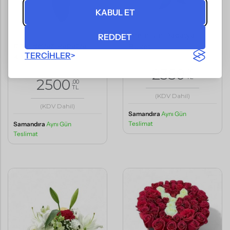
KABUL ET
Premium Papatya
REDDET
İthal Beyaz Papatya
Buket
TERCIHLER
Kırmızı Gül Buketi
2350
,00
TL
2500
,00
TL
(KDV Dahil)
(KDV Dahil)
Samandıra
Aynı Gün
Teslimat
Samandıra
Aynı Gün
Teslimat