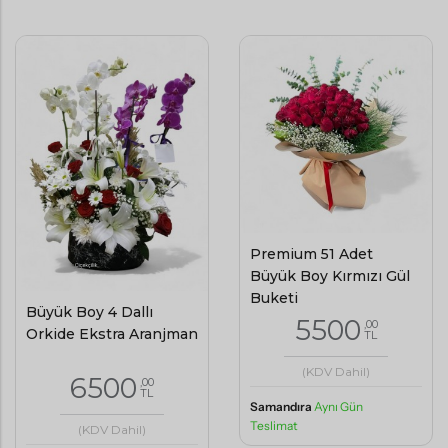
Premium 51 Adet
Büyük Boy Kırmızı Gül
Buketi
Büyük Boy 4 Dallı
5500
,00
Orkide Ekstra Aranjman
TL
(KDV Dahil)
6500
,00
TL
Samandıra
Aynı Gün
Teslimat
(KDV Dahil)