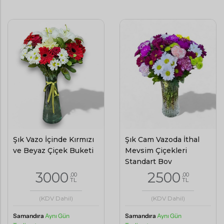
Şık Vazo İçinde Kırmızı
Şık Cam Vazoda İthal
ve Beyaz Çiçek Buketi
Mevsim Çiçekleri
Standart Boy
3000
2500
,00
,00
TL
TL
(KDV Dahil)
(KDV Dahil)
Samandıra
Aynı Gün
Samandıra
Aynı Gün