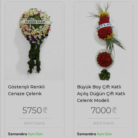
Gösterişli Renkli
Büyük Boy Çift Katlı
Cenaze Çelenk
Açılış Düğün Çift Katlı
Çelenk Modeli
5750
7000
,00
,00
TL
TL
(KDV Dahil)
(KDV Dahil)
Samandıra
Aynı Gün
Samandıra
Aynı Gün