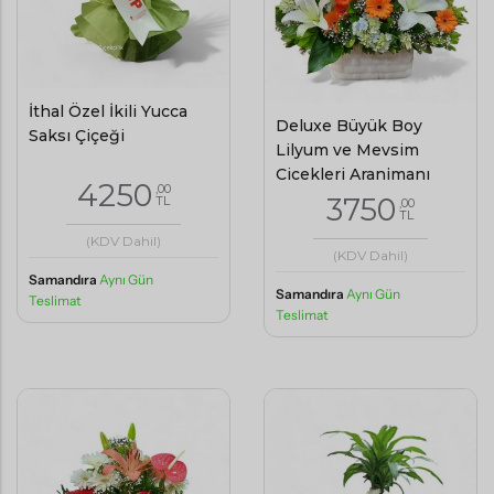
İthal Özel İkili Yucca
Deluxe Büyük Boy
Saksı Çiçeği
Lilyum ve Mevsim
Çiçekleri Aranjmanı
4250
,00
3750
TL
,00
TL
(KDV Dahil)
(KDV Dahil)
Samandıra
Aynı Gün
Samandıra
Aynı Gün
Teslimat
Teslimat