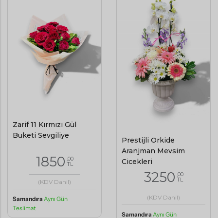
Zarif 11 Kırmızı Gül
Buketi Sevgiliye
Prestijli Orkide
Aranjman Mevsim
1850
,00
Çiçekleri
TL
3250
,00
TL
(KDV Dahil)
(KDV Dahil)
Samandıra
Aynı Gün
Teslimat
Samandıra
Aynı Gün