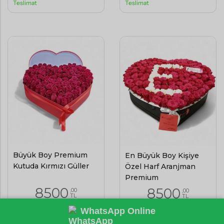
Teslimat
Teslimat
Büyük Boy Premium
En Büyük Boy Kişiye
Kutuda Kırmızı Güller
Özel Harf Aranjman
Premium
8500
8500
,00
,00
TL
TL
WhatsApp Online
(KDV Dahil)
(KDV Dahil)