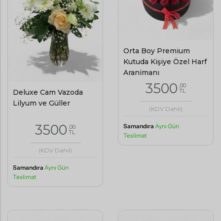
Orta Boy Premium
Kutuda Kişiye Özel Harf
Aranjmanı
3500
,00
TL
Deluxe Cam Vazoda
Lilyum ve Güller
(KDV Dahil)
3500
Samandıra
Aynı Gün
,00
TL
Teslimat
(KDV Dahil)
Samandıra
Aynı Gün
Teslimat