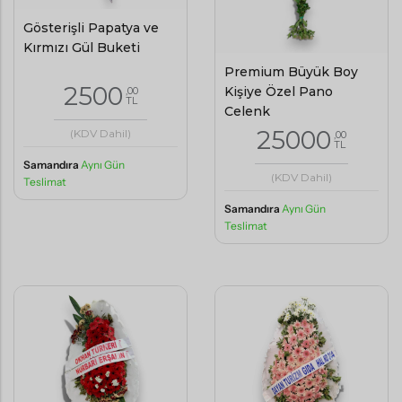
Gösterişli Papatya ve
Kırmızı Gül Buketi
Premium Büyük Boy
2500
Kişiye Özel Pano
,00
TL
Çelenk
25000
(KDV Dahil)
,00
TL
Samandıra
Aynı Gün
(KDV Dahil)
Teslimat
Samandıra
Aynı Gün
Teslimat