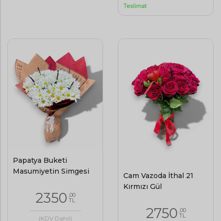
Teslimat
Papatya Buketi
Masumiyetin Simgesi
Cam Vazoda İthal 21
Kırmızı Gül
2350
,00
TL
2750
,00
TL
(KDV Dahil)