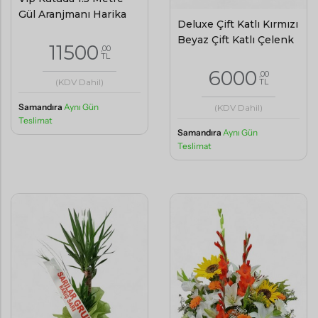
Gül Aranjmanı Harika
Deluxe Çift Katlı Kırmızı
Beyaz Çift Katlı Çelenk
11500
,00
TL
6000
,00
TL
(KDV Dahil)
Samandıra
Aynı Gün
(KDV Dahil)
Teslimat
Samandıra
Aynı Gün
Teslimat