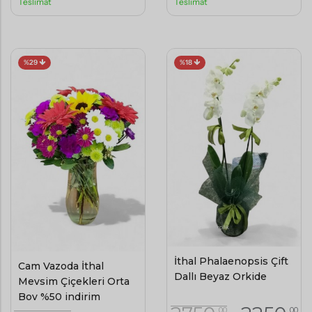
Teslimat
Teslimat
%29
%18
İthal Phalaenopsis Çift
Cam Vazoda İthal
Dallı Beyaz Orkide
Mevsim Çiçekleri Orta
Boy %50 indirim
,00
,00