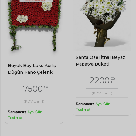
Santa Özel İthal Beyaz
Papatya Buketi
Büyük Boy Lüks Açılış
Düğün Pano Çelenk
2200
,00
TL
17500
,00
TL
(KDV Dahil)
(KDV Dahil)
Samandıra
Aynı Gün
Teslimat
Samandıra
Aynı Gün
Teslimat