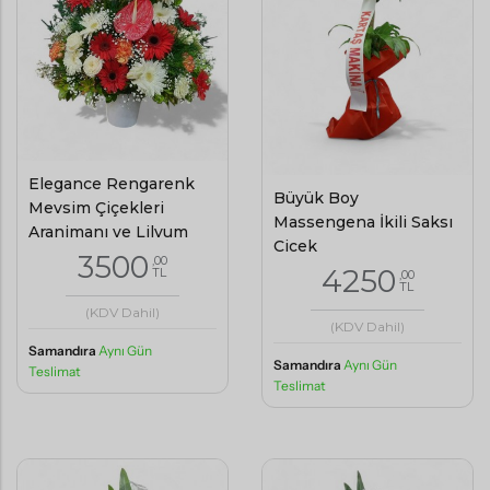
Elegance Rengarenk
Büyük Boy
Mevsim Çiçekleri
Massengena İkili Saksı
Aranjmanı ve Lilyum
Çiçek
3500
,00
4250
TL
,00
TL
(KDV Dahil)
(KDV Dahil)
Samandıra
Aynı Gün
Samandıra
Aynı Gün
Teslimat
Teslimat