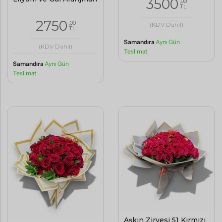
3500
,00
TL
2750
,00
(KDV Dahil)
TL
Samandıra
Aynı Gün
(KDV Dahil)
Teslimat
Samandıra
Aynı Gün
Teslimat
Aşkın Zirvesi 51 Kırmızı