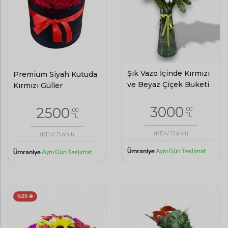
Şık Vazo İçinde Kırmızı
Premium Siyah Kutuda
ve Beyaz Çiçek Buketi
Kırmızı Güller
3000
2500
,00
,00
TL
TL
(KDV Dahil)
(KDV Dahil)
Ümraniye
Aynı Gün Teslimat
Ümraniye
Aynı Gün Teslimat
%29