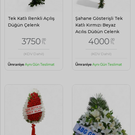
Tek Katlı Renkli Açılış
Şahane Gösterişli Tek
Düğün Çelenk
Katlı Kırmızı Beyaz
Açılış Düğün Çelenk
3750
4000
,00
,00
TL
TL
(KDV Dahil)
(KDV Dahil)
Ümraniye
Aynı Gün Teslimat
Ümraniye
Aynı Gün Teslimat