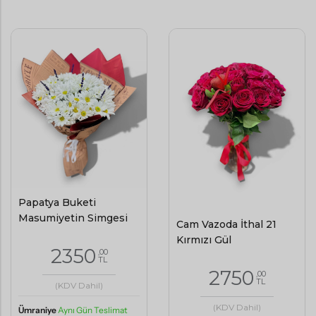
Papatya Buketi
Masumiyetin Simgesi
Cam Vazoda İthal 21
Kırmızı Gül
2350
,00
TL
2750
,00
TL
(KDV Dahil)
(KDV Dahil)
Ümraniye
Aynı Gün Teslimat