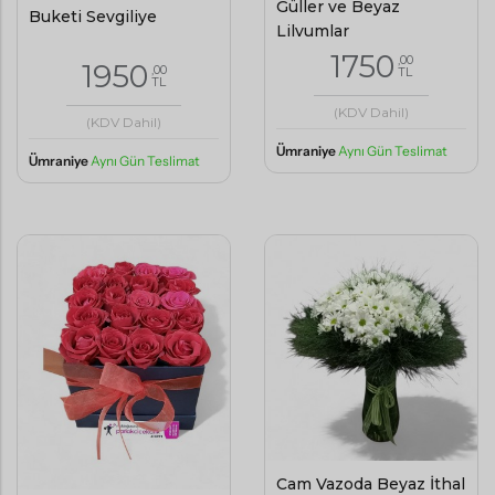
Güller ve Beyaz
Buketi Sevgiliye
Lilyumlar
1750
,00
1950
,00
TL
TL
(KDV Dahil)
(KDV Dahil)
Ümraniye
Aynı Gün Teslimat
Ümraniye
Aynı Gün Teslimat
Cam Vazoda Beyaz İthal