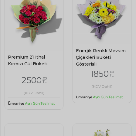
Enerjik Renkli Mevsim
Premium 21 İthal
Çiçekleri Buketi
Kırmızı Gül Buketi
Gösterişli
1850
,00
TL
2500
,00
TL
(KDV Dahil)
(KDV Dahil)
Ümraniye
Aynı Gün Teslimat
Ümraniye
Aynı Gün Teslimat