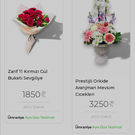
Zarif 11 Kırmızı Gül
Buketi Sevgiliye
Prestijli Orkide
Aranjman Mevsim
1850
,00
Çiçekleri
TL
3250
,00
TL
(KDV Dahil)
(KDV Dahil)
Ümraniye
Aynı Gün Teslimat
Ümraniye
Aynı Gün Teslimat