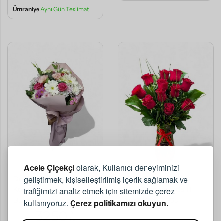
Ümraniye
Aynı Gün Teslimat
Acele Çiçekçi
olarak, Kullanıcı deneyiminizi
geliştirmek, kişiselleştirilmiş içerik sağlamak ve
Deluxe Pembe
İthal Cam Vazoda 11
Konsept Mevsim
trafiğimizi analiz etmek için sitemizde çerez
Adet Kırmızı Gül
Buketi ve Pembe
kullanıyoruz.
Çerez politikamızı okuyun.
Güller
3250
,00
TL