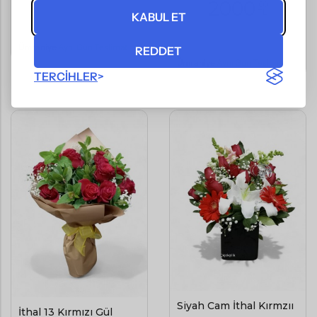
2000
,00
TL
KABUL ET
(KDV Dahil)
(KDV Dahil)
Ümraniye
Aynı Gün Teslimat
REDDET
Ümraniye
Aynı Gün Teslimat
TERCIHLER
Siyah Cam İthal Kırmzıı
İthal 13 Kırmızı Gül