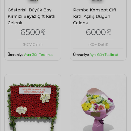
Gösterişli Büyük Boy
Pembe Konsept Çift
Kırmızı Beyaz Çift Katlı
Katlı Açılış Düğün
Çelenk
Çelenk
6500
6000
,00
,00
TL
TL
(KDV Dahil)
(KDV Dahil)
Ümraniye
Aynı Gün Teslimat
Ümraniye
Aynı Gün Teslimat