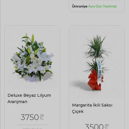
Ümraniye
Aynı Gün Teslimat
Deluxe Beyaz Lilyum
Aranjman
Margarita İkili Saksı
Çiçek
3750
,00
TL
3500
,00
TL