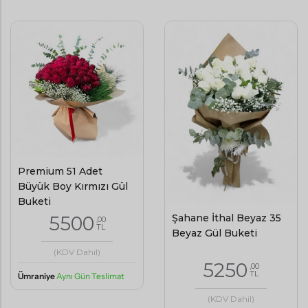
Premium 51 Adet
Büyük Boy Kırmızı Gül
Buketi
Şahane İthal Beyaz 35
5500
,00
TL
Beyaz Gül Buketi
(KDV Dahil)
5250
,00
TL
Ümraniye
Aynı Gün Teslimat
(KDV Dahil)