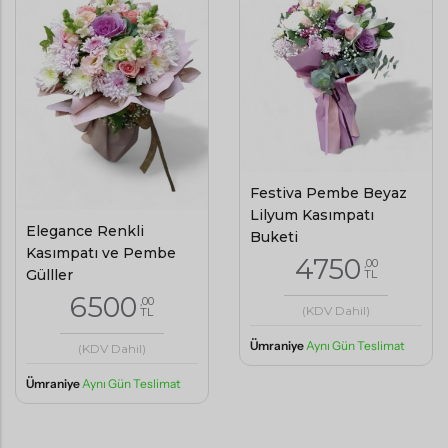
Festiva Pembe Beyaz
Lilyum Kasımpatı
Elegance Renkli
Buketi
Kasımpatı ve Pembe
4750
,00
Gülller
TL
6500
,00
(KDV Dahil)
TL
Ümraniye
Aynı Gün Teslimat
(KDV Dahil)
Ümraniye
Aynı Gün Teslimat