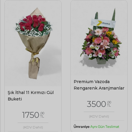
Premium Vazoda
Rengarenk Aranjmanlar
Şık İthal 11 Kırmızı Gül
Buketi
3500
,00
TL
1750
,00
(KDV Dahil)
TL
Ümraniye
Aynı Gün Teslimat
(KDV Dahil)