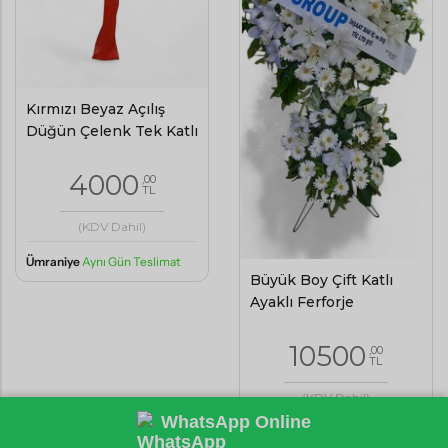
Kırmızı Beyaz Açılış
Düğün Çelenk Tek Katlı
4000
,00
TL
(KDV Dahil)
Ümraniye
Aynı Gün Teslimat
Büyük Boy Çift Katlı
Ayaklı Ferforje
10500
,00
TL
(KDV Dahil)
WhatsApp Online
Ümraniye
Aynı Gün Teslimat