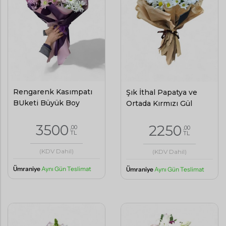
Rengarenk Kasımpatı
Şık İthal Papatya ve
BUketi Büyük Boy
Ortada Kırmızı Gül
3500
2250
,00
,00
TL
TL
(KDV Dahil)
(KDV Dahil)
Ümraniye
Aynı Gün Teslimat
Ümraniye
Aynı Gün Teslimat