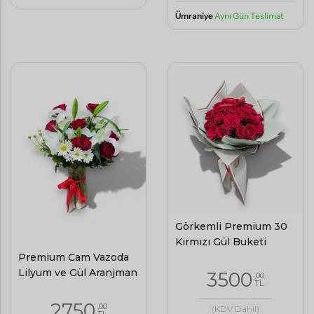
Ümraniye
Aynı Gün Teslimat
Görkemli Premium 30
Kırmızı Gül Buketi
Premium Cam Vazoda
Lilyum ve Gül Aranjman
3500
,00
TL
2750
,00
(KDV Dahil)
TL