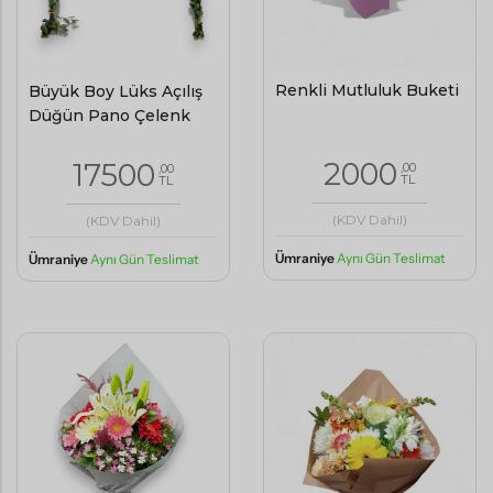
Renkli Mutluluk Buketi
Büyük Boy Lüks Açılış
Düğün Pano Çelenk
2000
17500
,00
,00
TL
TL
(KDV Dahil)
(KDV Dahil)
Ümraniye
Aynı Gün Teslimat
Ümraniye
Aynı Gün Teslimat