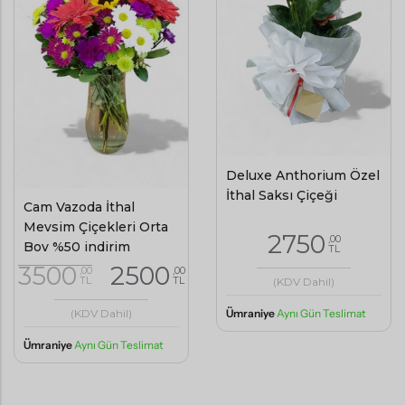
Deluxe Anthorium Özel
İthal Saksı Çiçeği
Cam Vazoda İthal
Mevsim Çiçekleri Orta
2750
,00
Boy %50 indirim
TL
3500
2500
,00
,00
TL
TL
(KDV Dahil)
Ümraniye
Aynı Gün Teslimat
(KDV Dahil)
Ümraniye
Aynı Gün Teslimat