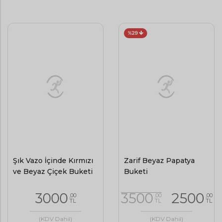
%29
Şık Vazo İçinde Kırmızı
Zarif Beyaz Papatya
ve Beyaz Çiçek Buketi
Buketi
3000
3500
2500
,00
,00
,00
TL
TL
TL
(KDV Dahil)
(KDV Dahil)