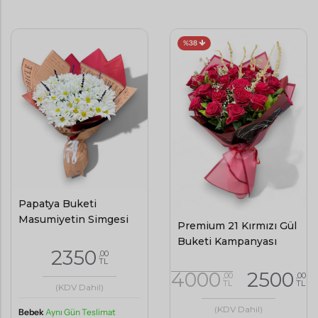
%38
Papatya Buketi
Masumiyetin Simgesi
Premium 21 Kırmızı Gül
Buketi Kampanyası
2350
,00
TL
4000
2500
,00
,00
TL
TL
(KDV Dahil)
(KDV Dahil)
Bebek
Aynı Gün Teslimat