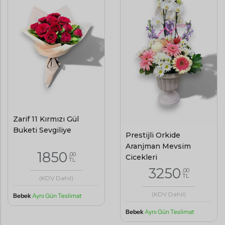
Zarif 11 Kırmızı Gül
Buketi Sevgiliye
Prestijli Orkide
Aranjman Mevsim
1850
,00
Çiçekleri
TL
3250
,00
TL
(KDV Dahil)
(KDV Dahil)
Bebek
Aynı Gün Teslimat
Bebek
Aynı Gün Teslimat