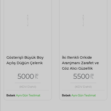
Gösterişli Büyük Boy
İki Renkli Orkide
Açılış Düğün Çelenk
Aranjmanı Zarafet ve
Göz Alıcı Güzellik
5000
5500
,00
,00
TL
TL
(KDV Dahil)
(KDV Dahil)
Bebek
Aynı Gün Teslimat
Bebek
Aynı Gün Teslimat