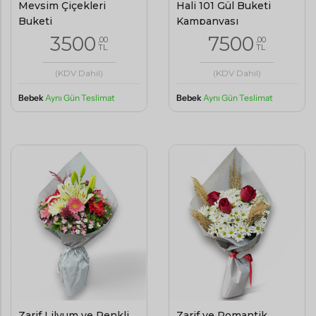
Mevsim Çiçekleri
Hali 101 Gül Buketi
Buketi
Kampanyası
3500
7500
,00
,00
TL
TL
(KDV Dahil)
(KDV Dahil)
Bebek
Aynı Gün Teslimat
Bebek
Aynı Gün Teslimat
Zarif Lilyum ve Renkli
Zarif ve Romantik