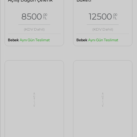
Açılış Düğün Çelenk
Buketi
8500
12500
,00
,00
TL
TL
(KDV Dahil)
(KDV Dahil)
Bebek
Aynı Gün Teslimat
Bebek
Aynı Gün Teslimat