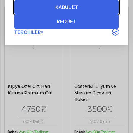
KABUL ET
REDDET
TERCIHLER
Kişiye Özel Çift Harf
Gösterişli Lilyum ve
Kutuda Premium Gül
Mevsim Çiçekleri
Buketi
4750
3500
,00
,00
TL
TL
(KDV Dahil)
(KDV Dahil)
Bebek
Aynı Gün Teslimat
Bebek
Aynı Gün Teslimat