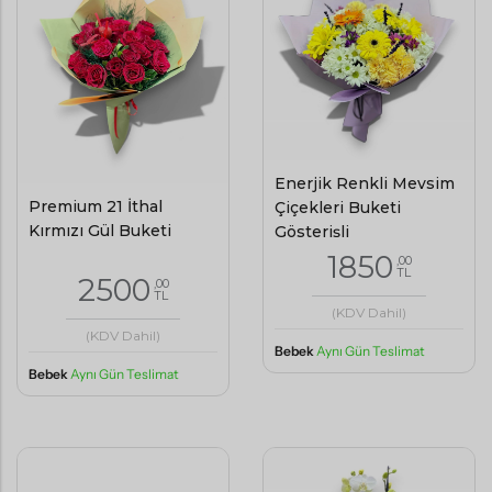
Enerjik Renkli Mevsim
Premium 21 İthal
Çiçekleri Buketi
Kırmızı Gül Buketi
Gösterişli
1850
,00
TL
2500
,00
TL
(KDV Dahil)
(KDV Dahil)
Bebek
Aynı Gün Teslimat
Bebek
Aynı Gün Teslimat