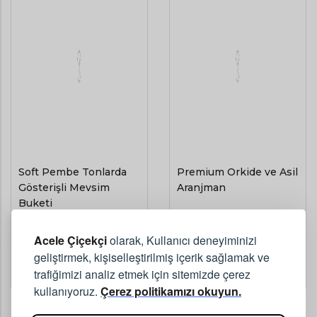
Soft Pembe Tonlarda
Premium Orkide ve Asil
Gösterişli Mevsim
Aranjman
Buketi
3850
3850
,00
,00
TL
TL
Acele Çiçekçi
olarak, Kullanıcı deneyiminizi
geliştirmek, kişiselleştirilmiş içerik sağlamak ve
(KDV Dahil)
(KDV Dahil)
trafiğimizi analiz etmek için sitemizde çerez
Bebek
Aynı Gün Teslimat
Bebek
Aynı Gün Teslimat
kullanıyoruz.
Çerez politikamızı okuyun.