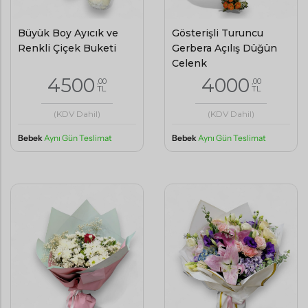
Büyük Boy Ayıcık ve
Gösterişli Turuncu
Renkli Çiçek Buketi
Gerbera Açılış Düğün
Çelenk
4500
4000
,00
,00
TL
TL
(KDV Dahil)
(KDV Dahil)
Bebek
Aynı Gün Teslimat
Bebek
Aynı Gün Teslimat