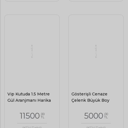
Vip Kutuda 1.5 Metre
Gösterişli Cenaze
Gül Aranjmanı Harika
Çelenk Büyük Boy
11500
5000
,00
,00
TL
TL
(KDV Dahil)
(KDV Dahil)