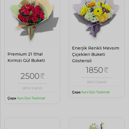
Enerjik Renkli Mevsim
Premium 21 İthal
Çiçekleri Buketi
Kırmızı Gül Buketi
Gösterişli
1850
,00
TL
2500
,00
TL
(KDV Dahil)
(KDV Dahil)
Çapa
Aynı Gün Teslimat
Çapa
Aynı Gün Teslimat