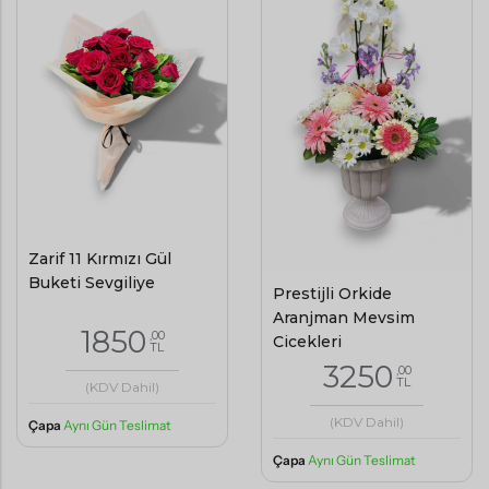
Zarif 11 Kırmızı Gül
Buketi Sevgiliye
Prestijli Orkide
Aranjman Mevsim
1850
,00
Çiçekleri
TL
3250
,00
TL
(KDV Dahil)
(KDV Dahil)
Çapa
Aynı Gün Teslimat
Çapa
Aynı Gün Teslimat