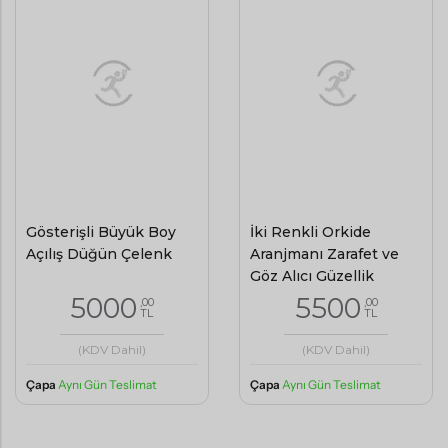
Gösterişli Büyük Boy
İki Renkli Orkide
Açılış Düğün Çelenk
Aranjmanı Zarafet ve
Göz Alıcı Güzellik
5000
5500
,00
,00
TL
TL
(KDV Dahil)
(KDV Dahil)
Çapa
Aynı Gün Teslimat
Çapa
Aynı Gün Teslimat