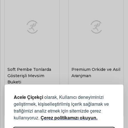
Soft Pembe Tonlarda
Premium Orkide ve Asil
Gösterişli Mevsim
Aranjman
Buketi
3850
3850
,00
,00
TL
TL
Acele Çiçekçi
olarak, Kullanıcı deneyiminizi
geliştirmek, kişiselleştirilmiş içerik sağlamak ve
(KDV Dahil)
(KDV Dahil)
trafiğimizi analiz etmek için sitemizde çerez
Çapa
Aynı Gün Teslimat
Çapa
Aynı Gün Teslimat
kullanıyoruz.
Çerez politikamızı okuyun.