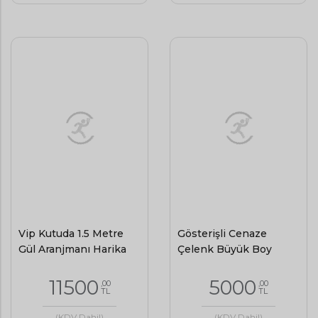
Vip Kutuda 1.5 Metre
Gösterişli Cenaze
Gül Aranjmanı Harika
Çelenk Büyük Boy
11500
5000
,00
,00
TL
TL
(KDV Dahil)
(KDV Dahil)