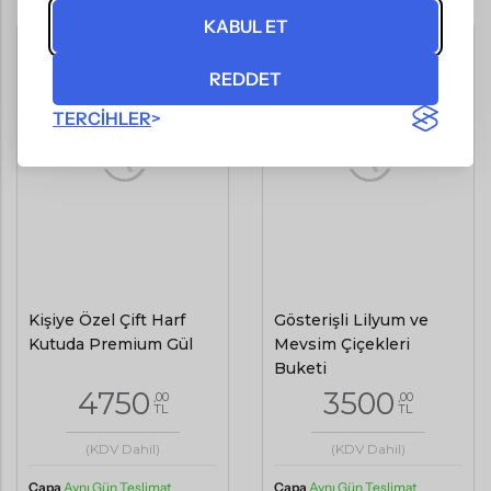
KABUL ET
REDDET
TERCIHLER
Kişiye Özel Çift Harf
Gösterişli Lilyum ve
Kutuda Premium Gül
Mevsim Çiçekleri
Buketi
4750
3500
,00
,00
TL
TL
(KDV Dahil)
(KDV Dahil)
Çapa
Aynı Gün Teslimat
Çapa
Aynı Gün Teslimat