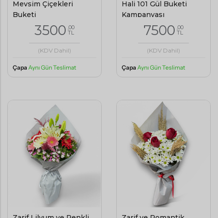
Mevsim Çiçekleri
Hali 101 Gül Buketi
Buketi
Kampanyası
3500
7500
,00
,00
TL
TL
(KDV Dahil)
(KDV Dahil)
Çapa
Aynı Gün Teslimat
Çapa
Aynı Gün Teslimat
Zarif Lilyum ve Renkli
Zarif ve Romantik