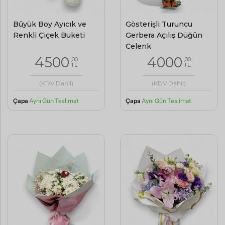
Büyük Boy Ayıcık ve
Gösterişli Turuncu
Renkli Çiçek Buketi
Gerbera Açılış Düğün
Çelenk
4500
4000
,00
,00
TL
TL
(KDV Dahil)
(KDV Dahil)
Çapa
Aynı Gün Teslimat
Çapa
Aynı Gün Teslimat