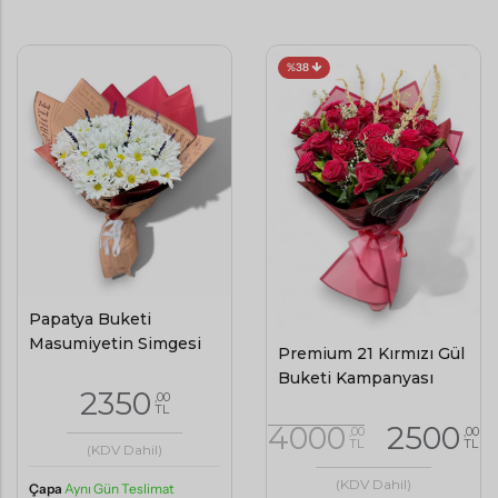
%38
Papatya Buketi
Masumiyetin Simgesi
Premium 21 Kırmızı Gül
Buketi Kampanyası
2350
,00
TL
4000
2500
,00
,00
TL
TL
(KDV Dahil)
(KDV Dahil)
Çapa
Aynı Gün Teslimat