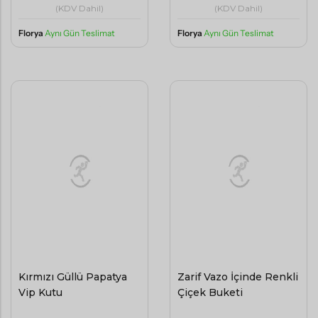
(KDV Dahil)
(KDV Dahil)
Florya
Aynı Gün Teslimat
Florya
Aynı Gün Teslimat
Kırmızı Güllü Papatya
Zarif Vazo İçinde Renkli
Vip Kutu
Çiçek Buketi
2500
4500
,00
,00
TL
TL