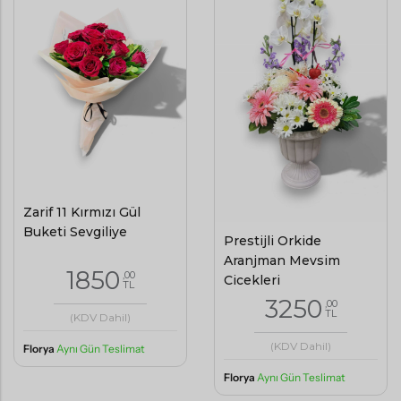
Zarif 11 Kırmızı Gül
Buketi Sevgiliye
Prestijli Orkide
Aranjman Mevsim
1850
,00
Çiçekleri
TL
3250
,00
TL
(KDV Dahil)
(KDV Dahil)
Florya
Aynı Gün Teslimat
Florya
Aynı Gün Teslimat