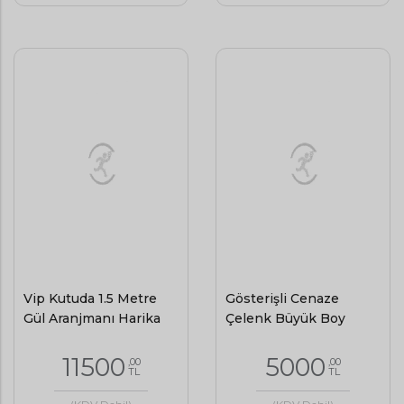
Vip Kutuda 1.5 Metre
Gösterişli Cenaze
Gül Aranjmanı Harika
Çelenk Büyük Boy
11500
5000
,00
,00
TL
TL
(KDV Dahil)
(KDV Dahil)