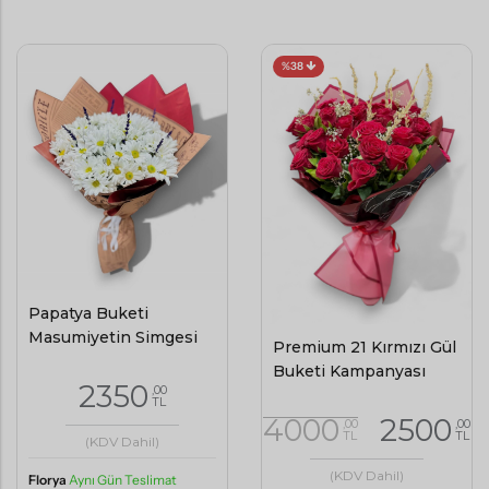
%38
Papatya Buketi
Masumiyetin Simgesi
Premium 21 Kırmızı Gül
Buketi Kampanyası
2350
,00
TL
4000
2500
,00
,00
TL
TL
(KDV Dahil)
(KDV Dahil)
Florya
Aynı Gün Teslimat