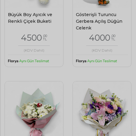
Büyük Boy Ayıcık ve
Gösterişli Turuncu
Renkli Çiçek Buketi
Gerbera Açılış Düğün
Çelenk
4500
4000
,00
,00
TL
TL
(KDV Dahil)
(KDV Dahil)
Florya
Aynı Gün Teslimat
Florya
Aynı Gün Teslimat