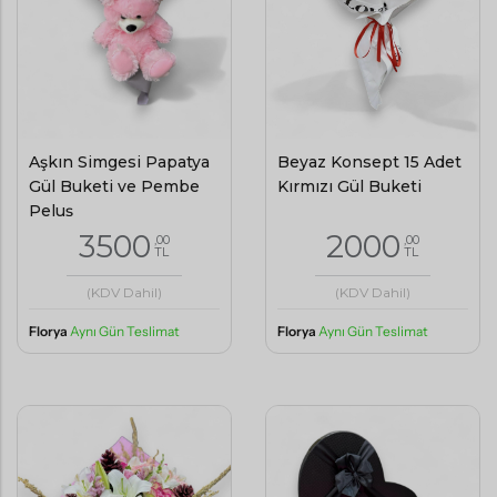
Aşkın Simgesi Papatya
Beyaz Konsept 15 Adet
Gül Buketi ve Pembe
Kırmızı Gül Buketi
Peluş
3500
2000
,00
,00
TL
TL
(KDV Dahil)
(KDV Dahil)
Florya
Aynı Gün Teslimat
Florya
Aynı Gün Teslimat