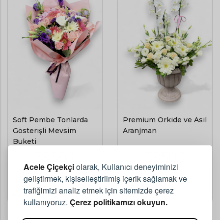
Soft Pembe Tonlarda
Premium Orkide ve Asil
Gösterişli Mevsim
Aranjman
Buketi
3850
3850
,00
,00
TL
TL
Acele Çiçekçi
olarak, Kullanıcı deneyiminizi
geliştirmek, kişiselleştirilmiş içerik sağlamak ve
(KDV Dahil)
(KDV Dahil)
trafiğimizi analiz etmek için sitemizde çerez
Florya
Aynı Gün Teslimat
Florya
Aynı Gün Teslimat
kullanıyoruz.
Çerez politikamızı okuyun.