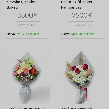
Mevsim Çiçekleri
Hali 101 Gül Buketi
Buketi
Kampanyası
3500
7500
,00
,00
TL
TL
(KDV Dahil)
(KDV Dahil)
Florya
Aynı Gün Teslimat
Florya
Aynı Gün Teslimat
Zarif Lilyum ve Renkli
Zarif ve Romantik