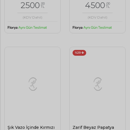
(KDV Dahil)
(KDV Dahil)
Florya
Aynı Gün Teslimat
Florya
Aynı Gün Teslimat
%29
Şık Vazo İçinde Kırmızı
Zarif Beyaz Papatya
ve Beyaz Çiçek Buketi
Buketi
3000
3500
2500
,00
,00
,00