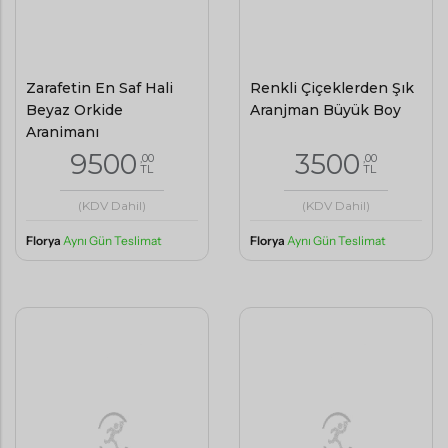
Renkli Çiçeklerden Şık
Aranjman Büyük Boy
3500
Zarafetin En Saf Hali
,00
TL
Beyaz Orkide
Aranjmanı
(KDV Dahil)
9500
,00
TL
Florya
Aynı Gün Teslimat
(KDV Dahil)
Florya
Aynı Gün Teslimat