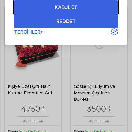
KABUL ET
REDDET
TERCIHLER
Kişiye Özel Çift Harf
Gösterişli Lilyum ve
Kutuda Premium Gül
Mevsim Çiçekleri
Buketi
4750
3500
,00
,00
TL
TL
(KDV Dahil)
(KDV Dahil)
Florya
Aynı Gün Teslimat
Florya
Aynı Gün Teslimat