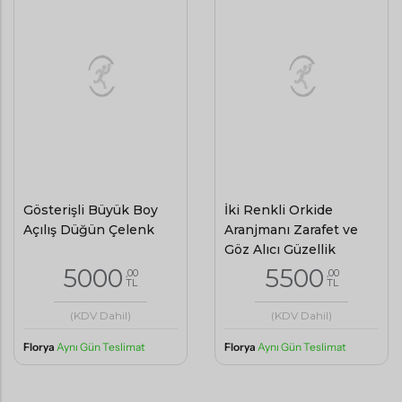
Gösterişli Büyük Boy
İki Renkli Orkide
Açılış Düğün Çelenk
Aranjmanı Zarafet ve
Göz Alıcı Güzellik
5000
5500
,00
,00
TL
TL
(KDV Dahil)
(KDV Dahil)
Florya
Aynı Gün Teslimat
Florya
Aynı Gün Teslimat