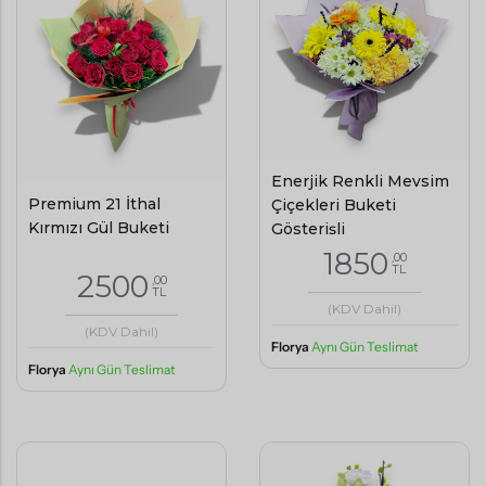
Enerjik Renkli Mevsim
Premium 21 İthal
Çiçekleri Buketi
Kırmızı Gül Buketi
Gösterişli
1850
,00
TL
2500
,00
TL
(KDV Dahil)
(KDV Dahil)
Florya
Aynı Gün Teslimat
Florya
Aynı Gün Teslimat