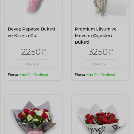
Beyaz Papatya Buketi
Premium Lilyum ve
ve Kırmızı Gül
Mevsim Çiçekleri
Buketi
2250
3250
,00
,00
TL
TL
(KDV Dahil)
(KDV Dahil)
Florya
Aynı Gün Teslimat
Florya
Aynı Gün Teslimat