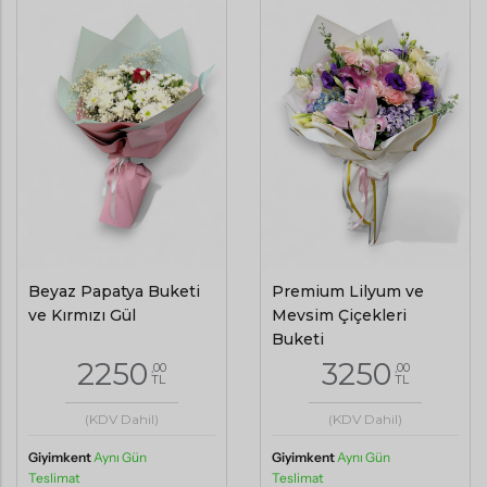
Beyaz Papatya Buketi
Premium Lilyum ve
ve Kırmızı Gül
Mevsim Çiçekleri
Buketi
2250
3250
,00
,00
TL
TL
(KDV Dahil)
(KDV Dahil)
Giyimkent
Aynı Gün
Giyimkent
Aynı Gün
Teslimat
Teslimat