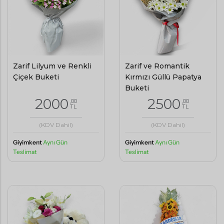
Zarif Lilyum ve Renkli
Zarif ve Romantik
Çiçek Buketi
Kırmızı Güllü Papatya
Buketi
2000
2500
,00
,00
TL
TL
(KDV Dahil)
(KDV Dahil)
Giyimkent
Aynı Gün
Giyimkent
Aynı Gün
Teslimat
Teslimat