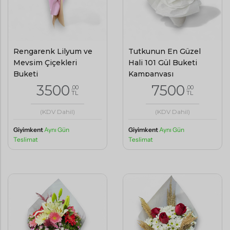
Rengarenk Lilyum ve
Tutkunun En Güzel
Mevsim Çiçekleri
Hali 101 Gül Buketi
Buketi
Kampanyası
3500
7500
,00
,00
TL
TL
(KDV Dahil)
(KDV Dahil)
Giyimkent
Aynı Gün
Giyimkent
Aynı Gün
Teslimat
Teslimat