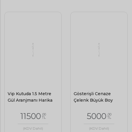
Vip Kutuda 1.5 Metre
Gösterişli Cenaze
Gül Aranjmanı Harika
Çelenk Büyük Boy
11500
5000
,00
,00
TL
TL
(KDV Dahil)
(KDV Dahil)