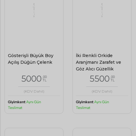
Gösterişli Büyük Boy
İki Renkli Orkide
Açılış Düğün Çelenk
Aranjmanı Zarafet ve
Göz Alıcı Güzellik
5000
5500
,00
,00
TL
TL
(KDV Dahil)
(KDV Dahil)
Giyimkent
Aynı Gün
Giyimkent
Aynı Gün
Teslimat
Teslimat