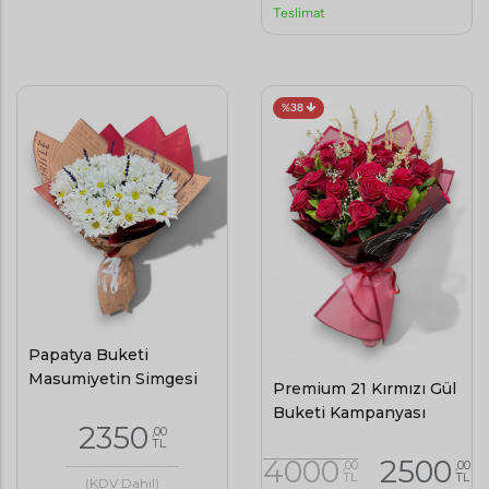
Teslimat
%38
Papatya Buketi
Masumiyetin Simgesi
Premium 21 Kırmızı Gül
Buketi Kampanyası
2350
,00
TL
4000
2500
,00
,00
TL
TL
(KDV Dahil)