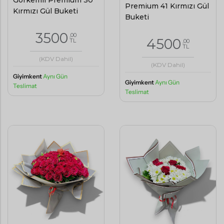
Görkemli Premium 30
Premium 41 Kırmızı Gül
Kırmızı Gül Buketi
Buketi
3500
,00
4500
TL
,00
TL
(KDV Dahil)
(KDV Dahil)
Giyimkent
Aynı Gün
Giyimkent
Aynı Gün
Teslimat
Teslimat