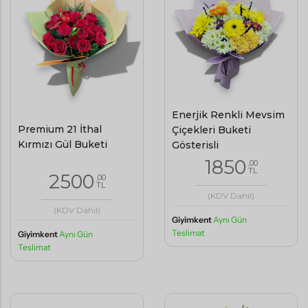
Enerjik Renkli Mevsim
Premium 21 İthal
Çiçekleri Buketi
Kırmızı Gül Buketi
Gösterişli
1850
,00
TL
2500
,00
TL
(KDV Dahil)
(KDV Dahil)
Giyimkent
Aynı Gün
Teslimat
Giyimkent
Aynı Gün
Teslimat