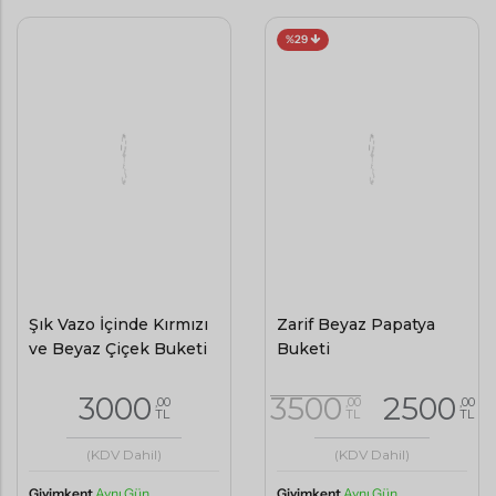
%29
Şık Vazo İçinde Kırmızı
Zarif Beyaz Papatya
ve Beyaz Çiçek Buketi
Buketi
3000
3500
2500
,00
,00
,00
TL
TL
TL
(KDV Dahil)
(KDV Dahil)
Giyimkent
Aynı Gün
Giyimkent
Aynı Gün