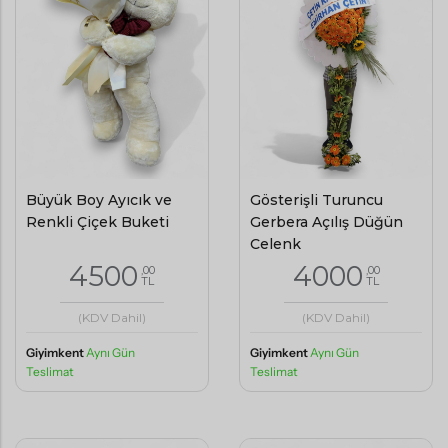
Büyük Boy Ayıcık ve
Gösterişli Turuncu
Renkli Çiçek Buketi
Gerbera Açılış Düğün
Çelenk
4500
4000
,00
,00
TL
TL
(KDV Dahil)
(KDV Dahil)
Giyimkent
Aynı Gün
Giyimkent
Aynı Gün
Teslimat
Teslimat