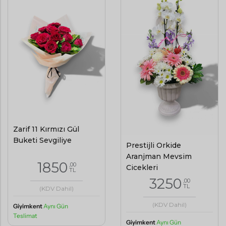
Zarif 11 Kırmızı Gül
Buketi Sevgiliye
Prestijli Orkide
Aranjman Mevsim
1850
,00
Çiçekleri
TL
3250
,00
TL
(KDV Dahil)
(KDV Dahil)
Giyimkent
Aynı Gün
Teslimat
Giyimkent
Aynı Gün