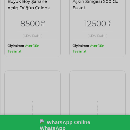
Büyük Boy Şahane
Aşkın Simgesi 200 Gül
Açılış Düğün Çelenk
Buketi
8500
12500
,00
,00
TL
TL
(KDV Dahil)
(KDV Dahil)
Giyimkent
Aynı Gün
Giyimkent
Aynı Gün
Teslimat
Teslimat
WhatsApp Online