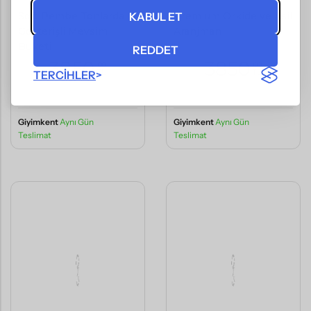
Soft Pembe Tonlarda
Premium Orkide ve Asil
KABUL ET
Gösterişli Mevsim
Aranjman
Buketi
REDDET
3850
3850
,00
,00
TL
TL
TERCIHLER
(KDV Dahil)
(KDV Dahil)
Giyimkent
Aynı Gün
Giyimkent
Aynı Gün
Teslimat
Teslimat