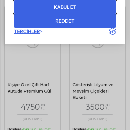
KABUL ET
REDDET
TERCIHLER
Kişiye Özel Çift Harf
Gösterişli Lilyum ve
Kutuda Premium Gül
Mevsim Çiçekleri
Buketi
4750
3500
,00
,00
TL
TL
(KDV Dahil)
(KDV Dahil)
Hoşdere
Aynı Gün Teslimat
Hoşdere
Aynı Gün Teslimat