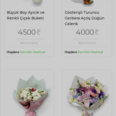
Büyük Boy Ayıcık ve
Gösterişli Turuncu
Renkli Çiçek Buketi
Gerbera Açılış Düğün
Çelenk
4500
4000
,00
,00
TL
TL
(KDV Dahil)
(KDV Dahil)
Hoşdere
Aynı Gün Teslimat
Hoşdere
Aynı Gün Teslimat