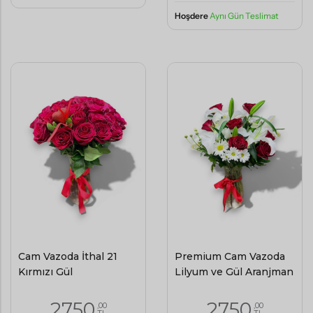
Hoşdere
Aynı Gün Teslimat
Cam Vazoda İthal 21
Premium Cam Vazoda
Kırmızı Gül
Lilyum ve Gül Aranjman
2750
2750
,00
,00
TL
TL