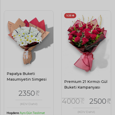
%38
Papatya Buketi
Masumiyetin Simgesi
Premium 21 Kırmızı Gül
Buketi Kampanyası
2350
,00
TL
4000
2500
,00
,00
TL
TL
(KDV Dahil)
(KDV Dahil)
Hoşdere
Aynı Gün Teslimat