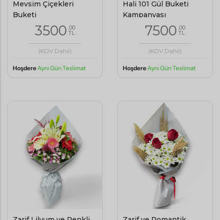
Mevsim Çiçekleri
Hali 101 Gül Buketi
Buketi
Kampanyası
3500
7500
,00
,00
TL
TL
(KDV Dahil)
(KDV Dahil)
Hoşdere
Aynı Gün Teslimat
Hoşdere
Aynı Gün Teslimat
Zarif Lilyum ve Renkli
Zarif ve Romantik