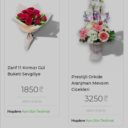
Zarif 11 Kırmızı Gül
Buketi Sevgiliye
Prestijli Orkide
Aranjman Mevsim
1850
,00
Çiçekleri
TL
3250
,00
TL
(KDV Dahil)
(KDV Dahil)
Hoşdere
Aynı Gün Teslimat
Hoşdere
Aynı Gün Teslimat