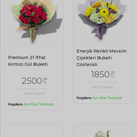
Enerjik Renkli Mevsim
Premium 21 İthal
Çiçekleri Buketi
Kırmızı Gül Buketi
Gösterişli
1850
,00
TL
2500
,00
TL
(KDV Dahil)
(KDV Dahil)
Hoşdere
Aynı Gün Teslimat
Hoşdere
Aynı Gün Teslimat