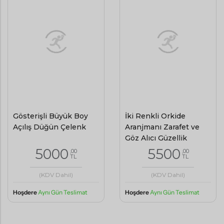
Gösterişli Büyük Boy
İki Renkli Orkide
Açılış Düğün Çelenk
Aranjmanı Zarafet ve
Göz Alıcı Güzellik
5000
5500
,00
,00
TL
TL
(KDV Dahil)
(KDV Dahil)
Hoşdere
Aynı Gün Teslimat
Hoşdere
Aynı Gün Teslimat