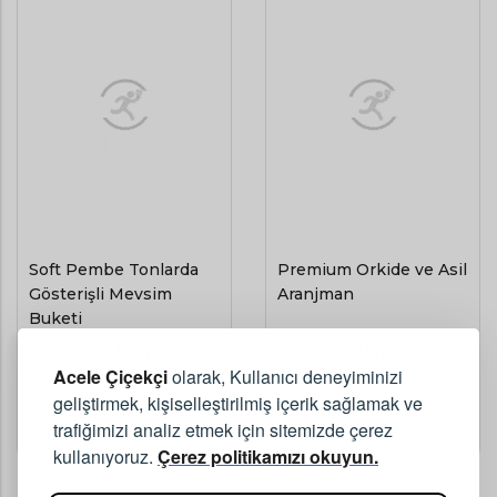
Soft Pembe Tonlarda
Premium Orkide ve Asil
Gösterişli Mevsim
Aranjman
Buketi
3850
3850
,00
,00
TL
TL
Acele Çiçekçi
olarak, Kullanıcı deneyiminizi
geliştirmek, kişiselleştirilmiş içerik sağlamak ve
(KDV Dahil)
(KDV Dahil)
trafiğimizi analiz etmek için sitemizde çerez
Hoşdere
Aynı Gün Teslimat
Hoşdere
Aynı Gün Teslimat
kullanıyoruz.
Çerez politikamızı okuyun.