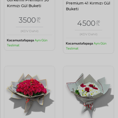
Görkemli Premium 30
Premium 41 Kırmızı Gül
Kırmızı Gül Buketi
Buketi
3500
,00
4500
TL
,00
TL
(KDV Dahil)
(KDV Dahil)
Kocamustafapaşa
Aynı Gün
Kocamustafapaşa
Aynı Gün
Teslimat
Teslimat