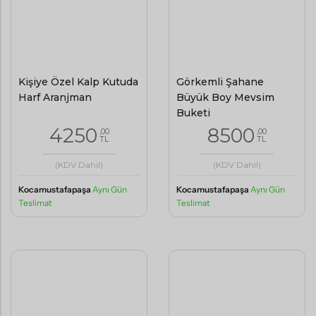
Kişiye Özel Kalp Kutuda
Görkemli Şahane
Harf Aranjman
Büyük Boy Mevsim
Buketi
4250
8500
,00
,00
TL
TL
(KDV Dahil)
(KDV Dahil)
Kocamustafapaşa
Aynı Gün
Kocamustafapaşa
Aynı Gün
Teslimat
Teslimat