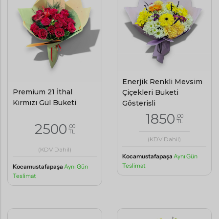
Enerjik Renkli Mevsim
Premium 21 İthal
Çiçekleri Buketi
Kırmızı Gül Buketi
Gösterişli
1850
,00
TL
2500
,00
TL
(KDV Dahil)
(KDV Dahil)
Kocamustafapaşa
Aynı Gün
Teslimat
Kocamustafapaşa
Aynı Gün
Teslimat