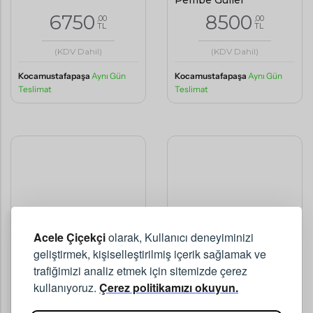
Pembe Güller
6750
8500
,00
,00
TL
TL
(KDV Dahil)
(KDV Dahil)
Kocamustafapaşa
Aynı Gün
Kocamustafapaşa
Aynı Gün
Teslimat
Teslimat
Acele Çiçekçi
olarak, Kullanıcı deneyiminizi
geliştirmek, kişiselleştirilmiş içerik sağlamak ve
trafiğimizi analiz etmek için sitemizde çerez
kullanıyoruz.
Çerez politikamızı okuyun.