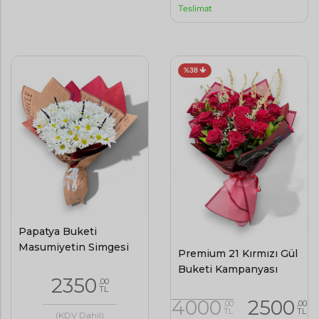
Teslimat
%38
Papatya Buketi
Masumiyetin Simgesi
Premium 21 Kırmızı Gül
Buketi Kampanyası
2350
,00
TL
4000
2500
,00
,00
TL
TL
(KDV Dahil)