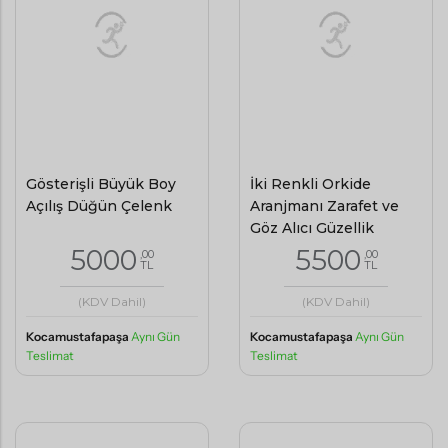
Gösterişli Büyük Boy
İki Renkli Orkide
Açılış Düğün Çelenk
Aranjmanı Zarafet ve
Göz Alıcı Güzellik
5000
5500
,00
,00
TL
TL
(KDV Dahil)
(KDV Dahil)
Kocamustafapaşa
Aynı Gün
Kocamustafapaşa
Aynı Gün
Teslimat
Teslimat