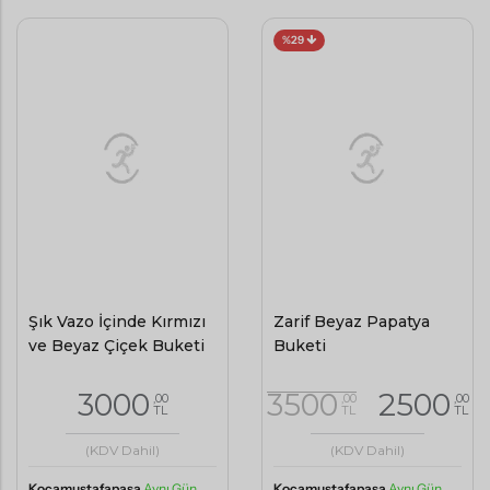
%29
Şık Vazo İçinde Kırmızı
Zarif Beyaz Papatya
ve Beyaz Çiçek Buketi
Buketi
3000
3500
2500
,00
,00
,00
TL
TL
TL
(KDV Dahil)
(KDV Dahil)
Kocamustafapaşa
Aynı Gün
Kocamustafapaşa
Aynı Gün
Teslimat
Teslimat