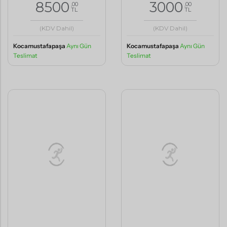
(KDV Dahil)
(KDV Dahil)
Kocamustafapaşa
Aynı Gün
Kocamustafapaşa
Aynı Gün
Teslimat
Teslimat
Büyük Boy Şahane
Aşkın Simgesi 200 Gül
Açılış Düğün Çelenk
Buketi