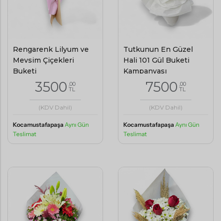
Rengarenk Lilyum ve
Tutkunun En Güzel
Mevsim Çiçekleri
Hali 101 Gül Buketi
Buketi
Kampanyası
3500
7500
,00
,00
TL
TL
(KDV Dahil)
(KDV Dahil)
Kocamustafapaşa
Aynı Gün
Kocamustafapaşa
Aynı Gün
Teslimat
Teslimat