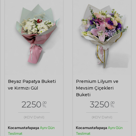
Beyaz Papatya Buketi
Premium Lilyum ve
ve Kırmızı Gül
Mevsim Çiçekleri
Buketi
2250
3250
,00
,00
TL
TL
(KDV Dahil)
(KDV Dahil)
Kocamustafapaşa
Aynı Gün
Kocamustafapaşa
Aynı Gün
Teslimat
Teslimat