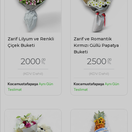
Zarif Lilyum ve Renkli
Zarif ve Romantik
Çiçek Buketi
Kırmızı Güllü Papatya
Buketi
2000
2500
,00
,00
TL
TL
(KDV Dahil)
(KDV Dahil)
Kocamustafapaşa
Aynı Gün
Kocamustafapaşa
Aynı Gün
Teslimat
Teslimat