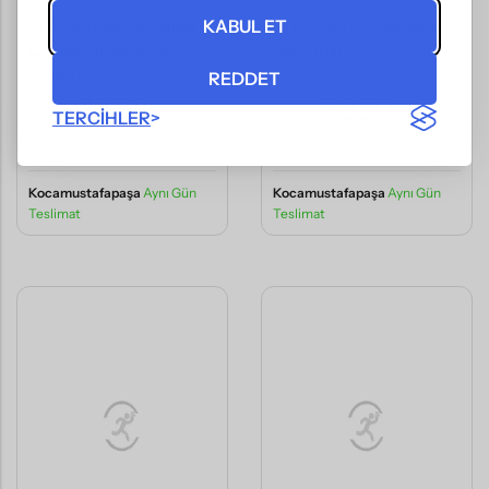
KABUL ET
Soft Pembe Tonlarda
Premium Orkide ve Asil
Gösterişli Mevsim
Aranjman
Buketi
REDDET
3850
3850
,00
,00
TERCIHLER
TL
TL
(KDV Dahil)
(KDV Dahil)
Kocamustafapaşa
Aynı Gün
Kocamustafapaşa
Aynı Gün
Teslimat
Teslimat