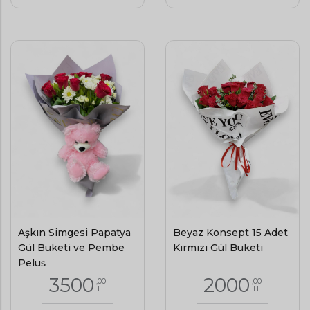
Aşkın Simgesi Papatya
Beyaz Konsept 15 Adet
Gül Buketi ve Pembe
Kırmızı Gül Buketi
Peluş
3500
2000
,00
,00
TL
TL