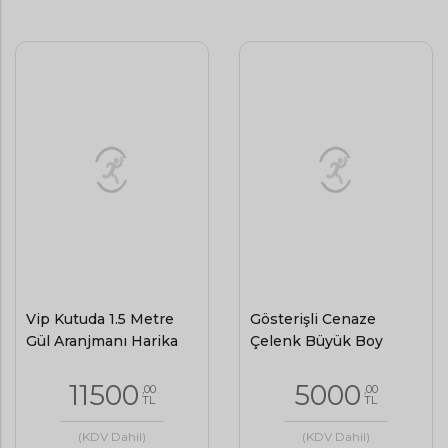
Vip Kutuda 1.5 Metre
Gösterişli Cenaze
Gül Aranjmanı Harika
Çelenk Büyük Boy
11500
5000
,00
,00
TL
TL
(KDV Dahil)
(KDV Dahil)
Kocamustafapaşa
Aynı Gün
Kocamustafapaşa
Aynı Gün