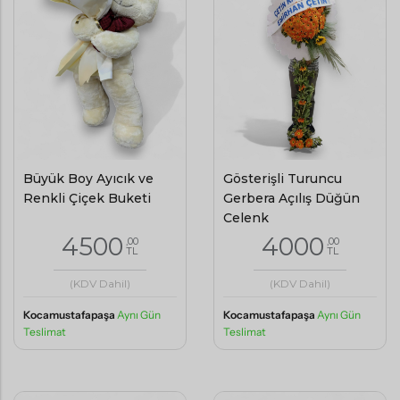
Büyük Boy Ayıcık ve
Gösterişli Turuncu
Renkli Çiçek Buketi
Gerbera Açılış Düğün
Çelenk
4500
4000
,00
,00
TL
TL
(KDV Dahil)
(KDV Dahil)
Kocamustafapaşa
Aynı Gün
Kocamustafapaşa
Aynı Gün
Teslimat
Teslimat