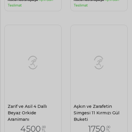
Aşkın ve Zarafetin
Simgesi 11 Kırmızı Gül
Zarif ve Asil 4 Dallı
Buketi
Beyaz Orkide
1750
,00
Aranjmanı
TL
4500
,00
TL
(KDV Dahil)
(KDV Dahil)
Kocamustafapaşa
Aynı Gün