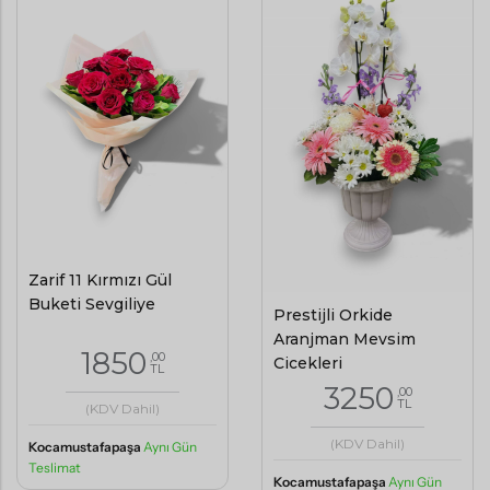
Zarif 11 Kırmızı Gül
Buketi Sevgiliye
Prestijli Orkide
Aranjman Mevsim
1850
,00
Çiçekleri
TL
3250
,00
TL
(KDV Dahil)
(KDV Dahil)
Kocamustafapaşa
Aynı Gün
Teslimat
Kocamustafapaşa
Aynı Gün