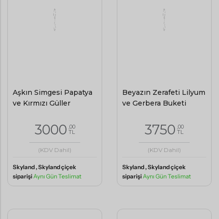
Aşkın Simgesi Papatya
Beyazın Zerafeti Lilyum
ve Kırmızı Güller
ve Gerbera Buketi
3000
3750
,00
,00
TL
TL
(KDV Dahil)
(KDV Dahil)
Skyland , Skyland çiçek
Skyland , Skyland çiçek
siparişi
Aynı Gün Teslimat
siparişi
Aynı Gün Teslimat