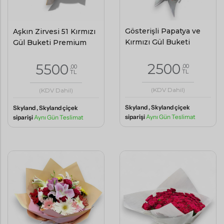
Gösterişli Papatya ve
Aşkın Zirvesi 51 Kırmızı
Kırmızı Gül Buketi
Gül Buketi Premium
2500
5500
,00
,00
TL
TL
(KDV Dahil)
(KDV Dahil)
Skyland , Skyland çiçek
Skyland , Skyland çiçek
siparişi
Aynı Gün Teslimat
siparişi
Aynı Gün Teslimat