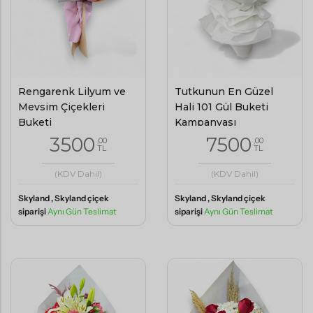
Rengarenk Lilyum ve
Tutkunun En Güzel
Mevsim Çiçekleri
Hali 101 Gül Buketi
Buketi
Kampanyası
3500
7500
,00
,00
TL
TL
(KDV Dahil)
(KDV Dahil)
Skyland , Skyland çiçek
Skyland , Skyland çiçek
siparişi
Aynı Gün Teslimat
siparişi
Aynı Gün Teslimat