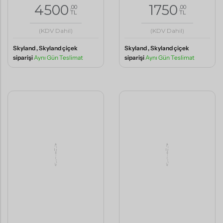
(KDV Dahil)
(KDV Dahil)
Skyland , Skyland çiçek
Skyland , Skyland çiçek
siparişi
Aynı Gün Teslimat
siparişi
Aynı Gün Teslimat
Zarafetin En Saf Hali
Renkli Çiçeklerden Şık
Beyaz Orkide
Aranjman Büyük Boy