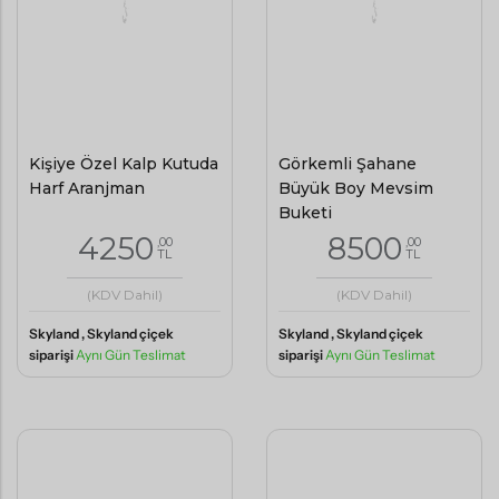
Kişiye Özel Kalp Kutuda
Görkemli Şahane
Harf Aranjman
Büyük Boy Mevsim
Buketi
4250
8500
,00
,00
TL
TL
(KDV Dahil)
(KDV Dahil)
Skyland , Skyland çiçek
Skyland , Skyland çiçek
siparişi
Aynı Gün Teslimat
siparişi
Aynı Gün Teslimat