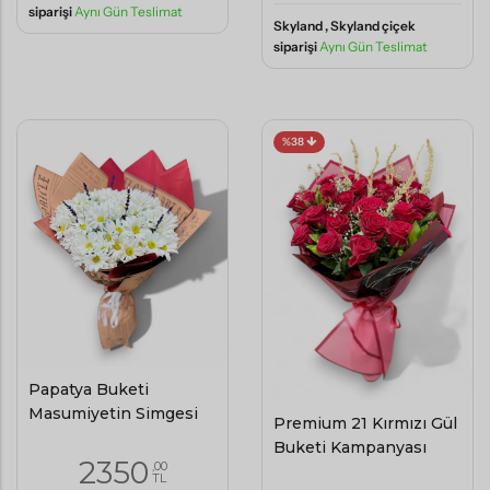
siparişi
Aynı Gün Teslimat
Skyland , Skyland çiçek
siparişi
Aynı Gün Teslimat
%38
Papatya Buketi
Masumiyetin Simgesi
Premium 21 Kırmızı Gül
Buketi Kampanyası
2350
,00
TL