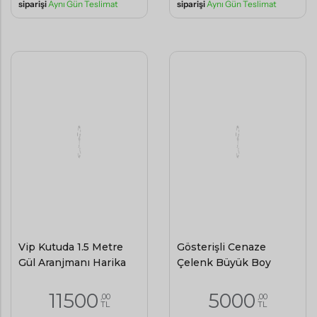
Vip Kutuda 1.5 Metre
Gösterişli Cenaze
Gül Aranjmanı Harika
Çelenk Büyük Boy
11500
5000
,00
,00
TL
TL
(KDV Dahil)
(KDV Dahil)