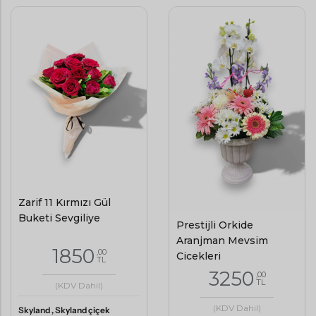
Zarif 11 Kırmızı Gül
Buketi Sevgiliye
Prestijli Orkide
Aranjman Mevsim
1850
,00
Çiçekleri
TL
3250
,00
TL
(KDV Dahil)
(KDV Dahil)
Skyland , Skyland çiçek