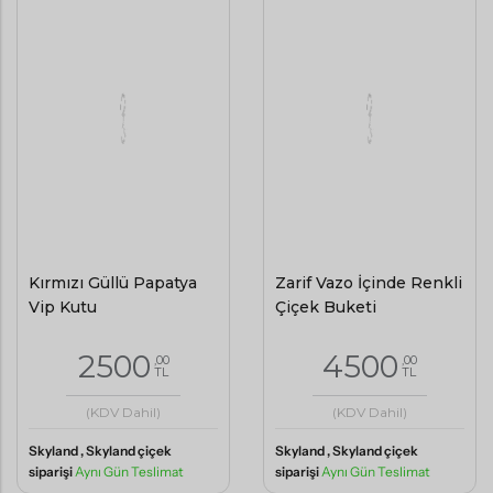
Kırmızı Güllü Papatya
Zarif Vazo İçinde Renkli
Vip Kutu
Çiçek Buketi
2500
4500
,00
,00
TL
TL
(KDV Dahil)
(KDV Dahil)
Skyland , Skyland çiçek
Skyland , Skyland çiçek
siparişi
Aynı Gün Teslimat
siparişi
Aynı Gün Teslimat