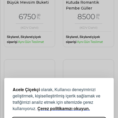
Büyük Mevsim Buketi
Kutuda Romantik
Pembe Güller
6750
8500
,00
,00
TL
TL
(KDV Dahil)
(KDV Dahil)
Skyland , Skyland çiçek
Skyland , Skyland çiçek
siparişi
Aynı Gün Teslimat
siparişi
Aynı Gün Teslimat
Acele Çiçekçi
olarak, Kullanıcı deneyiminizi
geliştirmek, kişiselleştirilmiş içerik sağlamak ve
trafiğimizi analiz etmek için sitemizde çerez
kullanıyoruz.
Çerez politikamızı okuyun.