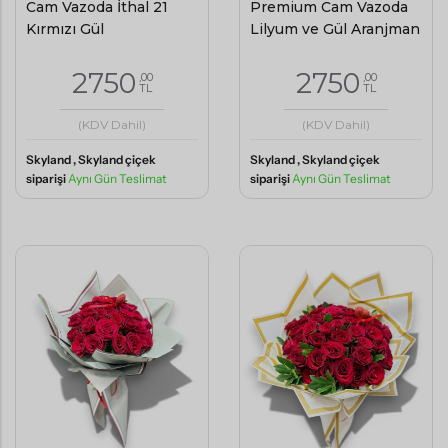
Cam Vazoda İthal 21
Premium Cam Vazoda
Kırmızı Gül
Lilyum ve Gül Aranjman
2750
2750
,00
,00
TL
TL
(KDV Dahil)
(KDV Dahil)
Skyland , Skyland çiçek
Skyland , Skyland çiçek
siparişi
Aynı Gün Teslimat
siparişi
Aynı Gün Teslimat