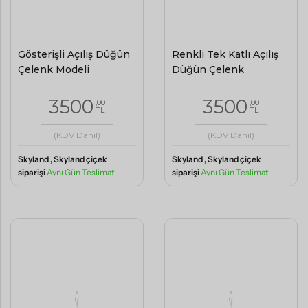
Gösterişli Açılış Düğün
Renkli Tek Katlı Açılış
Çelenk Modeli
Düğün Çelenk
3500
3500
,00
,00
TL
TL
(KDV Dahil)
(KDV Dahil)
Skyland , Skyland çiçek
Skyland , Skyland çiçek
siparişi
Aynı Gün Teslimat
siparişi
Aynı Gün Teslimat