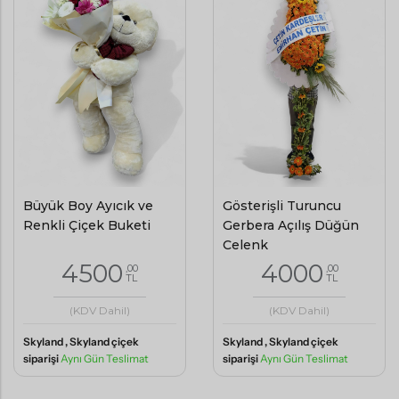
Büyük Boy Ayıcık ve
Gösterişli Turuncu
Renkli Çiçek Buketi
Gerbera Açılış Düğün
Çelenk
4500
4000
,00
,00
TL
TL
(KDV Dahil)
(KDV Dahil)
Skyland , Skyland çiçek
Skyland , Skyland çiçek
siparişi
Aynı Gün Teslimat
siparişi
Aynı Gün Teslimat