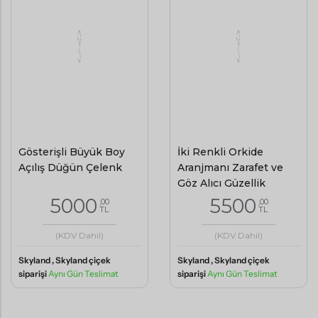
Gösterişli Büyük Boy
İki Renkli Orkide
Açılış Düğün Çelenk
Aranjmanı Zarafet ve
Göz Alıcı Güzellik
5000
5500
,00
,00
TL
TL
(KDV Dahil)
(KDV Dahil)
Skyland , Skyland çiçek
Skyland , Skyland çiçek
siparişi
Aynı Gün Teslimat
siparişi
Aynı Gün Teslimat