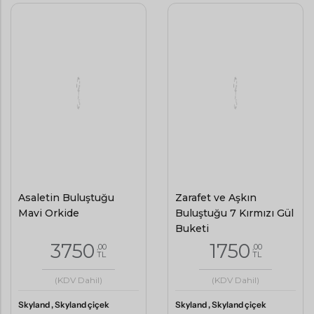
Asaletin Buluştuğu
Zarafet ve Aşkın
Mavi Orkide
Buluştuğu 7 Kırmızı Gül
Buketi
3750
1750
,00
,00
TL
TL
(KDV Dahil)
(KDV Dahil)
Skyland , Skyland çiçek
Skyland , Skyland çiçek
siparişi
Aynı Gün Teslimat
siparişi
Aynı Gün Teslimat