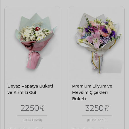
Beyaz Papatya Buketi
Premium Lilyum ve
ve Kırmızı Gül
Mevsim Çiçekleri
Buketi
2250
3250
,00
,00
TL
TL
(KDV Dahil)
(KDV Dahil)