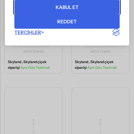
KABUL ET
Soft Pembe Tonlarda
Premium Orkide ve Asil
REDDET
Gösterişli Mevsim
Aranjman
Buketi
TERCIHLER
3850
3850
,00
,00
TL
TL
(KDV Dahil)
(KDV Dahil)
Skyland , Skyland çiçek
Skyland , Skyland çiçek
siparişi
Aynı Gün Teslimat
siparişi
Aynı Gün Teslimat