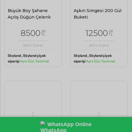
Büyük Boy Şahane
Aşkın Simgesi 200 Gül
Açılış Düğün Çelenk
Buketi
8500
12500
,00
,00
TL
TL
(KDV Dahil)
(KDV Dahil)
Skyland , Skyland çiçek
Skyland , Skyland çiçek
siparişi
Aynı Gün Teslimat
siparişi
Aynı Gün Teslimat
WhatsApp Online