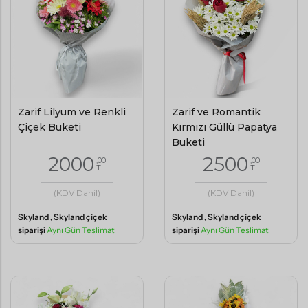
Zarif Lilyum ve Renkli
Zarif ve Romantik
Çiçek Buketi
Kırmızı Güllü Papatya
Buketi
2000
2500
,00
,00
TL
TL
(KDV Dahil)
(KDV Dahil)
Skyland , Skyland çiçek
Skyland , Skyland çiçek
siparişi
Aynı Gün Teslimat
siparişi
Aynı Gün Teslimat