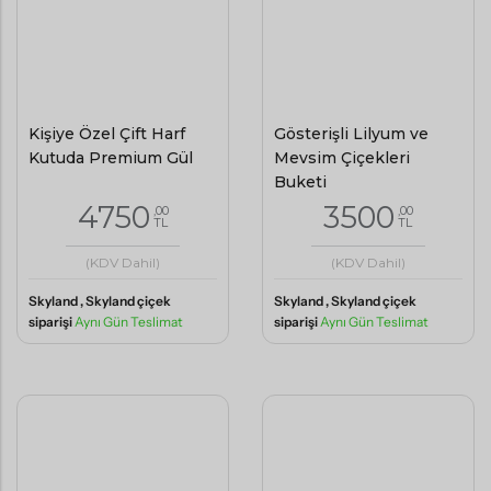
Kişiye Özel Çift Harf
Gösterişli Lilyum ve
Kutuda Premium Gül
Mevsim Çiçekleri
Buketi
4750
3500
,00
,00
TL
TL
(KDV Dahil)
(KDV Dahil)
Skyland , Skyland çiçek
Skyland , Skyland çiçek
siparişi
Aynı Gün Teslimat
siparişi
Aynı Gün Teslimat