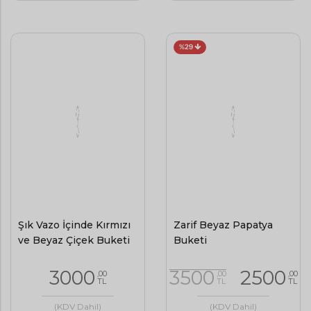
%29
Şık Vazo İçinde Kırmızı
ve Beyaz Çiçek Buketi
Zarif Beyaz Papatya
Buketi
3000
,00
TL
3500
2500
,00
,00
TL
TL
(KDV Dahil)
Skyland , Skyland çiçek
(KDV Dahil)
siparişi
Aynı Gün Teslimat
Skyland , Skyland çiçek