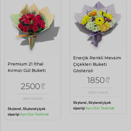
Enerjik Renkli Mevsim
Premium 21 İthal
Çiçekleri Buketi
Kırmızı Gül Buketi
Gösterişli
1850
,00
TL
2500
,00
TL
(KDV Dahil)
(KDV Dahil)
Skyland , Skyland çiçek
siparişi
Aynı Gün Teslimat
Skyland , Skyland çiçek
siparişi
Aynı Gün Teslimat