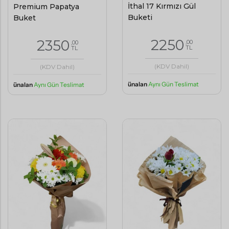
İthal 17 Kırmızı Gül
Premium Papatya
Buketi
Buket
2250
2350
,00
,00
TL
TL
(KDV Dahil)
(KDV Dahil)
ünalan
Aynı Gün Teslimat
ünalan
Aynı Gün Teslimat