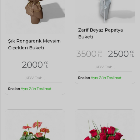
Zarif Beyaz Papatya
Buketi
Şık Rengarenk Mevsim
Çiçekleri Buketi
3500
2500
,00
,00
TL
TL
2000
,00
TL
(KDV Dahil)
ünalan
Aynı Gün Teslimat
(KDV Dahil)
ünalan
Aynı Gün Teslimat