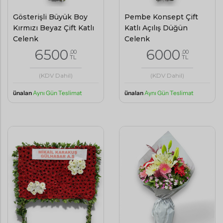
Gösterişli Büyük Boy
Pembe Konsept Çift
Kırmızı Beyaz Çift Katlı
Katlı Açılış Düğün
Çelenk
Çelenk
6500
6000
,00
,00
TL
TL
(KDV Dahil)
(KDV Dahil)
ünalan
Aynı Gün Teslimat
ünalan
Aynı Gün Teslimat