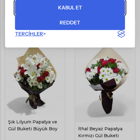
(KDV Dahil)
(KDV Dahil)
KABUL ET
ünalan
Aynı Gün Teslimat
ünalan
Aynı Gün Teslimat
REDDET
TERCIHLER
Şık Lilyum Papatya ve
İthal Beyaz Papatya
Gül Buketi Büyük Boy
Kırmızı Gül Buketi