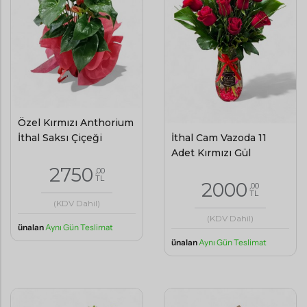
Özel Kırmızı Anthorium
İthal Cam Vazoda 11
İthal Saksı Çiçeği
Adet Kırmızı Gül
2750
,00
TL
2000
,00
TL
(KDV Dahil)
(KDV Dahil)
ünalan
Aynı Gün Teslimat
ünalan
Aynı Gün Teslimat