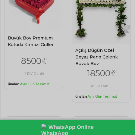
Büyük Boy Premium
Kutuda Kırmızı Güller
Açılış Düğün Özel
Beyaz Pano Çelenk
8500
,00
TL
Büyük Boy
18500
,00
(KDV Dahil)
TL
ünalan
Aynı Gün Teslimat
(KDV Dahil)
ünalan
Aynı Gün Teslimat
WhatsApp Online