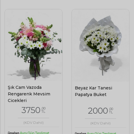
Şık Cam Vazoda
Beyaz Kar Tanesi
Rengarenk Mevsim
Papatya Buket
Çiçekleri
3750
2000
,00
,00
TL
TL
(KDV Dahil)
(KDV Dahil)
ünalan
Aynı Gün Teslimat
ünalan
Aynı Gün Teslimat