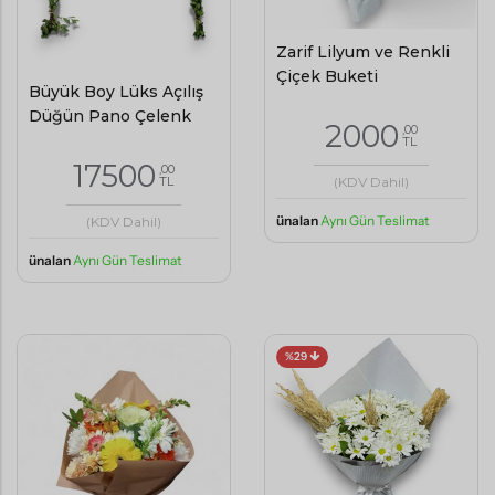
Zarif Lilyum ve Renkli
Çiçek Buketi
Büyük Boy Lüks Açılış
Düğün Pano Çelenk
2000
,00
TL
17500
,00
(KDV Dahil)
TL
ünalan
Aynı Gün Teslimat
(KDV Dahil)
ünalan
Aynı Gün Teslimat
%29