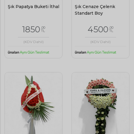
Şık Papatya Buketi İthal
Şık Cenaze Çelenk
Standart Boy
1850
4500
,00
,00
TL
TL
(KDV Dahil)
(KDV Dahil)
ünalan
Aynı Gün Teslimat
ünalan
Aynı Gün Teslimat