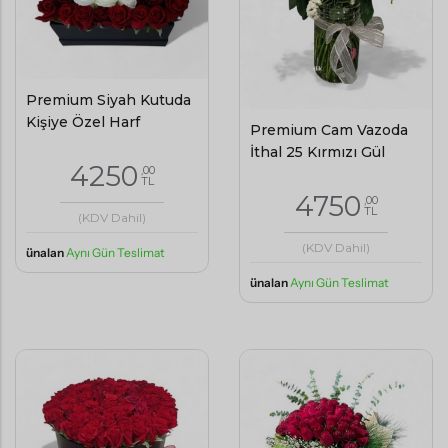
Premium Siyah Kutuda
Kişiye Özel Harf
Premium Cam Vazoda
İthal 25 Kırmızı Gül
4250
,00
TL
4750
,00
TL
(KDV Dahil)
(KDV Dahil)
ünalan
Aynı Gün Teslimat
ünalan
Aynı Gün Teslimat