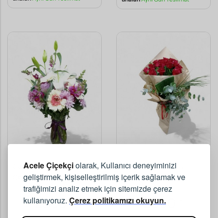
Acele Çiçekçi
olarak, Kullanıcı deneyiminizi
Cam Vazoda Renkli
İthal 15 Kırmızı Gül
geliştirmek, kişiselleştirilmiş içerik sağlamak ve
Gerberalar ve Beyaz
Buketi
trafiğimizi analiz etmek için sitemizde çerez
Lilyum
kullanıyoruz.
Çerez politikamızı okuyun.
2850
2000
,00
,00
TL
TL