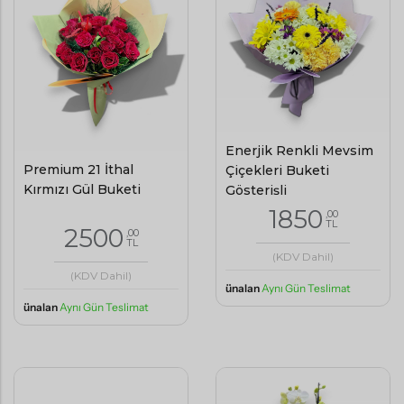
Enerjik Renkli Mevsim
Premium 21 İthal
Çiçekleri Buketi
Kırmızı Gül Buketi
Gösterişli
1850
,00
TL
2500
,00
TL
(KDV Dahil)
(KDV Dahil)
ünalan
Aynı Gün Teslimat
ünalan
Aynı Gün Teslimat