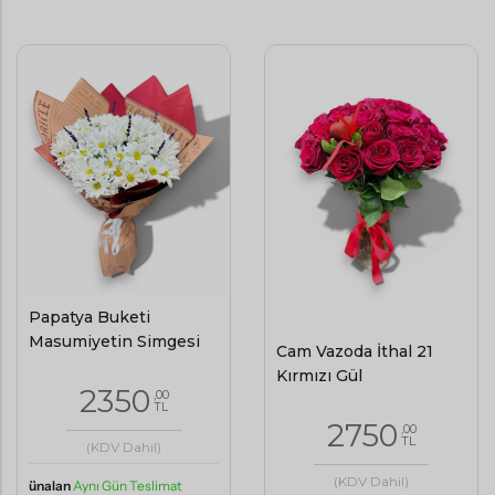
Papatya Buketi
Masumiyetin Simgesi
Cam Vazoda İthal 21
Kırmızı Gül
2350
,00
TL
2750
,00
TL
(KDV Dahil)
(KDV Dahil)
ünalan
Aynı Gün Teslimat