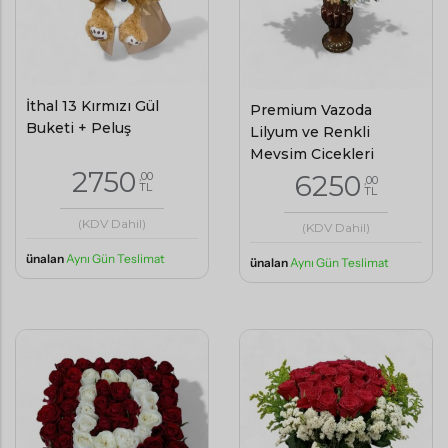
İthal 13 Kırmızı Gül
Premium Vazoda
Buketi + Peluş
Lilyum ve Renkli
Mevsim Çiçekleri
2750
,00
6250
,00
TL
TL
(KDV Dahil)
(KDV Dahil)
ünalan
Aynı Gün Teslimat
ünalan
Aynı Gün Teslimat