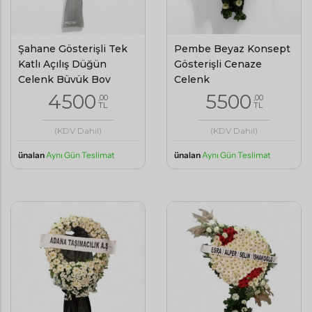
Şahane Gösterişli Tek
Pembe Beyaz Konsept
Katlı Açılış Düğün
Gösterişli Cenaze
Çelenk Büyük Boy
Çelenk
4500
5500
,00
,00
TL
TL
(KDV Dahil)
(KDV Dahil)
ünalan
Aynı Gün Teslimat
ünalan
Aynı Gün Teslimat