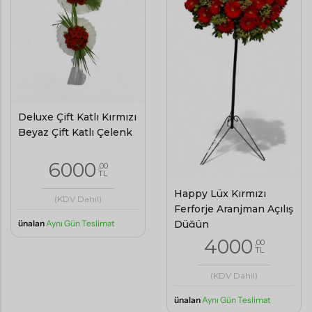
Deluxe Çift Katlı Kırmızı
Beyaz Çift Katlı Çelenk
6000
,00
TL
Happy Lüx Kırmızı
(KDV Dahil)
Ferforje Aranjman Açılış
Düğün
ünalan
Aynı Gün Teslimat
4000
,00
TL
(KDV Dahil)
ünalan
Aynı Gün Teslimat