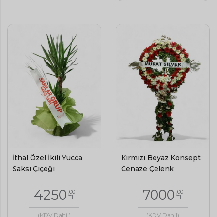
İthal Özel İkili Yucca
Kırmızı Beyaz Konsept
Saksı Çiçeği
Cenaze Çelenk
4250
7000
,00
,00
TL
TL
(KDV Dahil)
(KDV Dahil)