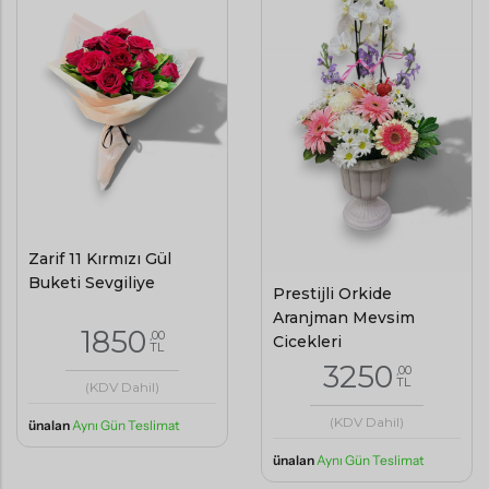
Zarif 11 Kırmızı Gül
Buketi Sevgiliye
Prestijli Orkide
Aranjman Mevsim
1850
,00
Çiçekleri
TL
3250
,00
TL
(KDV Dahil)
(KDV Dahil)
ünalan
Aynı Gün Teslimat
ünalan
Aynı Gün Teslimat