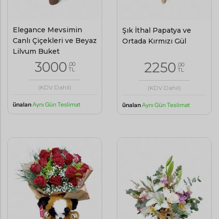
Elegance Mevsimin
Şık İthal Papatya ve
Canlı Çiçekleri ve Beyaz
Ortada Kırmızı Gül
Lilyum Buket
3000
2250
,00
,00
TL
TL
(KDV Dahil)
(KDV Dahil)
ünalan
Aynı Gün Teslimat
ünalan
Aynı Gün Teslimat