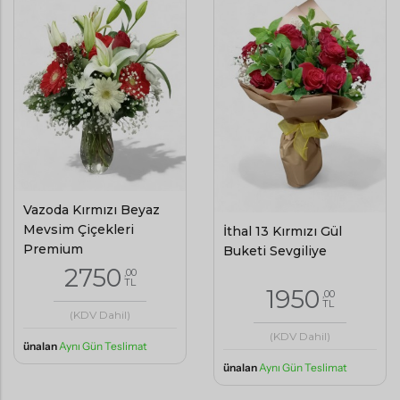
Vazoda Kırmızı Beyaz
Mevsim Çiçekleri
İthal 13 Kırmızı Gül
Premium
Buketi Sevgiliye
2750
,00
TL
1950
,00
TL
(KDV Dahil)
(KDV Dahil)
ünalan
Aynı Gün Teslimat
ünalan
Aynı Gün Teslimat