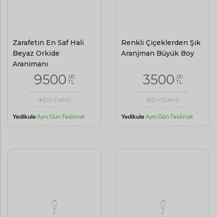
Renkli Çiçeklerden Şık
Aranjman Büyük Boy
3500
Zarafetin En Saf Hali
,00
TL
Beyaz Orkide
Aranjmanı
(KDV Dahil)
9500
,00
TL
Yedikule
Aynı Gün Teslimat
(KDV Dahil)
Yedikule
Aynı Gün Teslimat