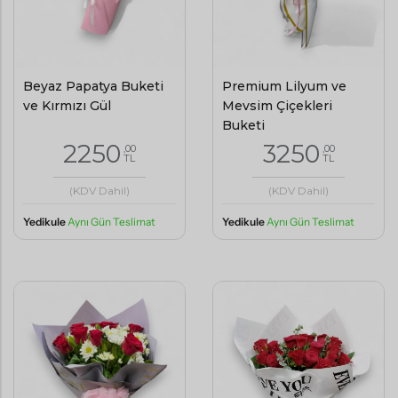
Beyaz Papatya Buketi
Premium Lilyum ve
ve Kırmızı Gül
Mevsim Çiçekleri
Buketi
2250
3250
,00
,00
TL
TL
(KDV Dahil)
(KDV Dahil)
Yedikule
Aynı Gün Teslimat
Yedikule
Aynı Gün Teslimat