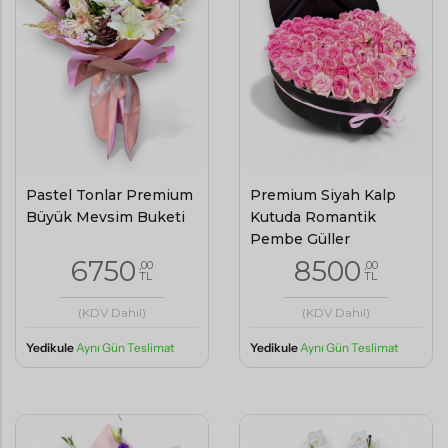
Pastel Tonlar Premium
Premium Siyah Kalp
Büyük Mevsim Buketi
Kutuda Romantik
Pembe Güller
6750
8500
,00
,00
TL
TL
(KDV Dahil)
(KDV Dahil)
Yedikule
Aynı Gün Teslimat
Yedikule
Aynı Gün Teslimat