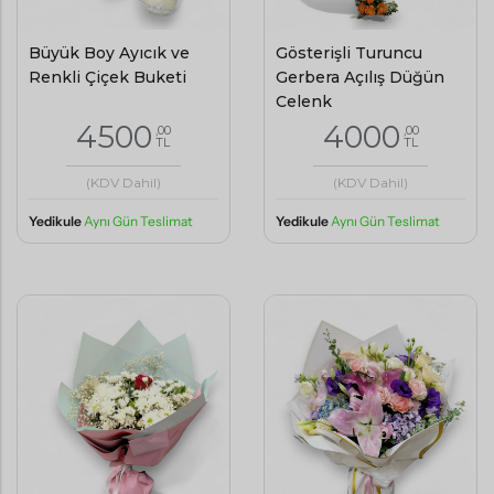
Büyük Boy Ayıcık ve
Gösterişli Turuncu
Renkli Çiçek Buketi
Gerbera Açılış Düğün
Çelenk
4500
4000
,00
,00
TL
TL
(KDV Dahil)
(KDV Dahil)
Yedikule
Aynı Gün Teslimat
Yedikule
Aynı Gün Teslimat