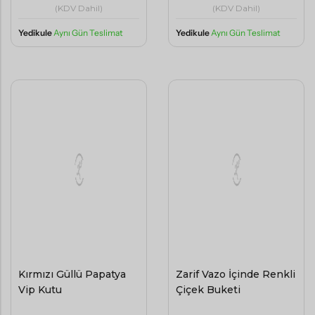
(KDV Dahil)
(KDV Dahil)
Yedikule
Aynı Gün Teslimat
Yedikule
Aynı Gün Teslimat
Kırmızı Güllü Papatya
Zarif Vazo İçinde Renkli
Vip Kutu
Çiçek Buketi
2500
4500
,00
,00
TL
TL