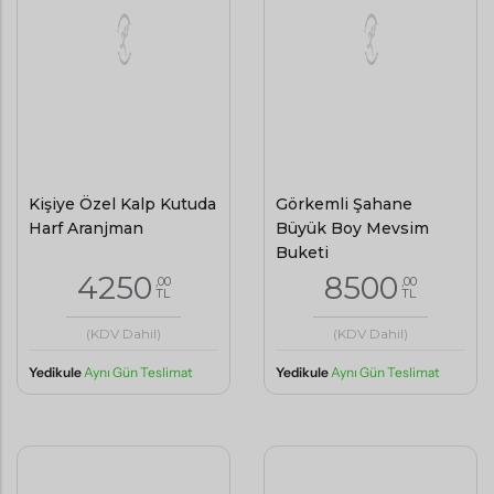
Kişiye Özel Kalp Kutuda
Görkemli Şahane
Harf Aranjman
Büyük Boy Mevsim
Buketi
4250
8500
,00
,00
TL
TL
(KDV Dahil)
(KDV Dahil)
Yedikule
Aynı Gün Teslimat
Yedikule
Aynı Gün Teslimat