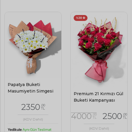
%38
Papatya Buketi
Masumiyetin Simgesi
Premium 21 Kırmızı Gül
Buketi Kampanyası
2350
,00
TL
4000
2500
,00
,00
TL
TL
(KDV Dahil)
(KDV Dahil)
Yedikule
Aynı Gün Teslimat