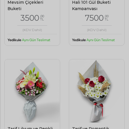
Mevsim Çiçekleri
Hali 101 Gül Buketi
Buketi
Kampanyası
3500
7500
,00
,00
TL
TL
(KDV Dahil)
(KDV Dahil)
Yedikule
Aynı Gün Teslimat
Yedikule
Aynı Gün Teslimat
Zarif Lilyum ve Renkli
Zarif ve Romantik