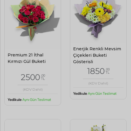
Enerjik Renkli Mevsim
Premium 21 İthal
Çiçekleri Buketi
Kırmızı Gül Buketi
Gösterişli
1850
,00
TL
2500
,00
TL
(KDV Dahil)
(KDV Dahil)
Yedikule
Aynı Gün Teslimat
Yedikule
Aynı Gün Teslimat