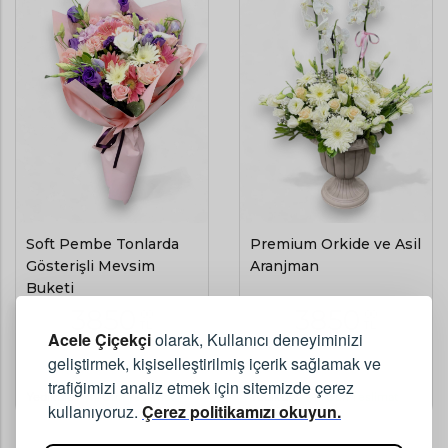
Soft Pembe Tonlarda
Premium Orkide ve Asil
Gösterişli Mevsim
Aranjman
Buketi
3850
3850
,00
,00
TL
TL
Acele Çiçekçi
olarak, Kullanıcı deneyiminizi
geliştirmek, kişiselleştirilmiş içerik sağlamak ve
(KDV Dahil)
(KDV Dahil)
trafiğimizi analiz etmek için sitemizde çerez
Yedikule
Aynı Gün Teslimat
Yedikule
Aynı Gün Teslimat
kullanıyoruz.
Çerez politikamızı okuyun.