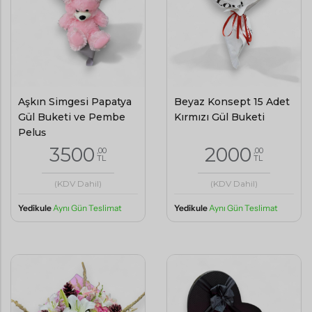
Aşkın Simgesi Papatya
Beyaz Konsept 15 Adet
Gül Buketi ve Pembe
Kırmızı Gül Buketi
Peluş
3500
2000
,00
,00
TL
TL
(KDV Dahil)
(KDV Dahil)
Yedikule
Aynı Gün Teslimat
Yedikule
Aynı Gün Teslimat