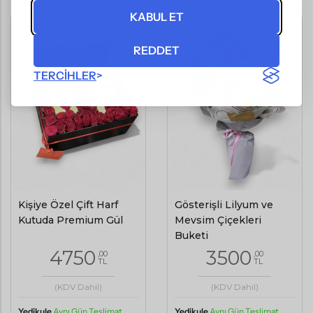
KABUL ET
REDDET
TERCIHLER
Kişiye Özel Çift Harf
Gösterişli Lilyum ve
Kutuda Premium Gül
Mevsim Çiçekleri
Buketi
4750
3500
,00
,00
TL
TL
(KDV Dahil)
(KDV Dahil)
Yedikule
Aynı Gün Teslimat
Yedikule
Aynı Gün Teslimat