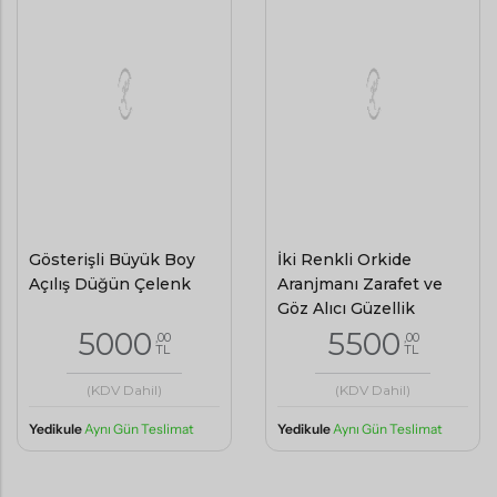
Gösterişli Büyük Boy
İki Renkli Orkide
Açılış Düğün Çelenk
Aranjmanı Zarafet ve
Göz Alıcı Güzellik
5000
5500
,00
,00
TL
TL
(KDV Dahil)
(KDV Dahil)
Yedikule
Aynı Gün Teslimat
Yedikule
Aynı Gün Teslimat