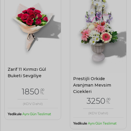
Zarif 11 Kırmızı Gül
Buketi Sevgiliye
Prestijli Orkide
Aranjman Mevsim
1850
,00
Çiçekleri
TL
3250
,00
TL
(KDV Dahil)
(KDV Dahil)
Yedikule
Aynı Gün Teslimat
Yedikule
Aynı Gün Teslimat