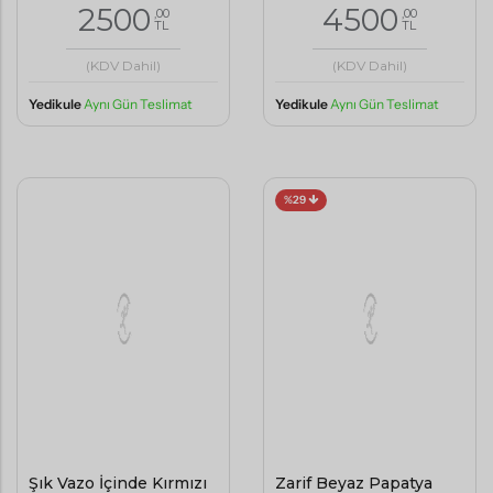
(KDV Dahil)
(KDV Dahil)
Yedikule
Aynı Gün Teslimat
Yedikule
Aynı Gün Teslimat
%29
Şık Vazo İçinde Kırmızı
Zarif Beyaz Papatya
ve Beyaz Çiçek Buketi
Buketi
3000
3500
2500
,00
,00
,00