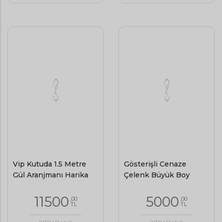
Vip Kutuda 1.5 Metre
Gösterişli Cenaze
Gül Aranjmanı Harika
Çelenk Büyük Boy
11500
5000
,00
,00
TL
TL
(KDV Dahil)
(KDV Dahil)